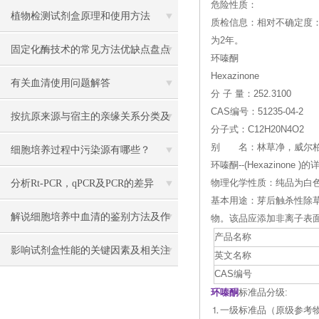
危险性质：
植物检测试剂盒原理和使用方法
质检信息：相对不确定度：0
为2年。
固定化酶技术的常见方法优缺点盘点
环嗪酮
Hexazinone
有关血清使用问题解答
分 子 量：252.3100
CAS编号：51235-04-2
按抗原来源与宿主的亲缘关系分类及
分子式：C12H20N4O2
别 名：林草净，威尔柏，3-环
其制备的方法
细胞培养过程中污染源有哪些？
环嗪酮--(Hexazinone )
分析Rt-PCR，qPCR及PCR的差异
物理化学性质：纯品为白色结
基本用途：芽后触杀性除
解说细胞培养中血清的鉴别方法及作
物。该品应添加非离子表
产品名称
用
影响试剂盒性能的关键因素及相关注
英文名称
CAS编号
意事项
环嗪酮
标准品分级:
⒈一级标准品（原级参考