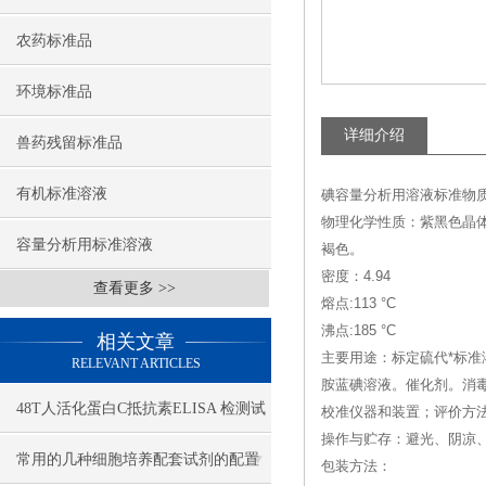
农药标准品
环境标准品
详细介绍
兽药残留标准品
有机标准溶液
碘容量分析用溶液标准物质--(Iod
物理化学性质：紫黑色晶
容量分析用标准溶液
褐色。
密度：4.94
查看更多 >>
熔点:113 °C
沸点:185 °C
相关文章
主要用途：标定硫代*标准
RELEVANT ARTICLES
胺蓝碘溶液。催化剂。消
48T人活化蛋白C抵抗素ELISA 检测试
校准仪器和装置；评价方
操作与贮存：避光、阴凉
剂盒
常用的几种细胞培养配套试剂的配置
包装方法：