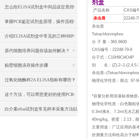
剂盒
述
怎么给ELISA试剂盒中间品设定质控
产品名称
CAS编
杀虫畏
22248-7
指标和合格标准？
掌握PCR鉴定试剂盒原理，操作流程
杀虫畏
Tetrachlorvinphos
更顺畅
介绍ELISA试剂盒中常见的三种HRP
分 子 量：365.9600
CAS编号：22248-79-9
底物
原代细胞培养问题你该如何解决？
分子式：C10H9Cl4O4P
贴壁细胞冻存操作步骤
别 名：(Z)-2--1-(2,
杀虫畏--(Tetrachlorvinp
过氧化物酶样2A ELISA指标有哪些？
物理化学性质：熔点: 97-98
这个方法，可以帮您更好的使用PCR
*容量分析用溶液标准物质--(Sodi
物理化学性质：白色颗粒状
检测试剂盒
白介素elisa试剂盒常见样本采集方法以
0.3ml沸水、7.2ml
40mg/kg。密度：2.13，
及注意事项
主要用途：广泛应用的基
价测量方法和给高分子材