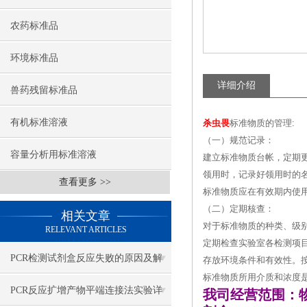
农药标准品
环境标准品
详细介绍
兽药残留标准品
有机标准溶液
杀虫畏
标准物质的管理:
（一）规范记录：
容量分析用标准溶液
建立标准物质台帐，定期
领用时，记录好领用时的
查看更多 >>
标准物质应在有效期内使
（二）定期核查：
相关文章
对于标准物质的种类、级
RELEVANT ARTICLES
定期检查实验室各检测项
PCR检测试剂盒​反应失败的原因及解
存放环境条件和有效性。
标准物质所用介质和浓度
决方法
PCR反应扩增产物平端连接法实验详
我司经营范围：