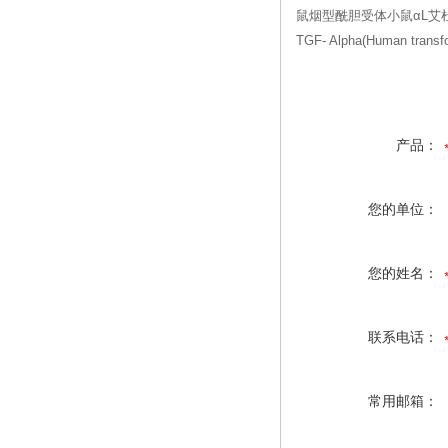
鼠烟型酰胆受体小鼠αL艾杜糖苷
TGF- Alpha(Human tr
产品：
您的单位：
您的姓名：
联系电话：
常用邮箱：