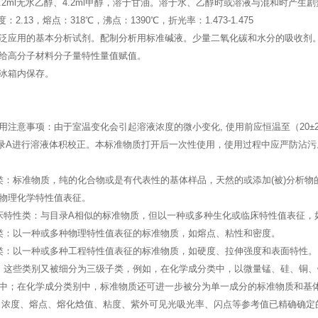
水、7.2ml无水乙醇、4.2ml甲醇，溶于甘油。溶于水、乙醇时或溶液与混和时
密度：2.13，熔点：318℃，沸点：1390℃，折光率：1.473-1.475
泛应用的基本分析试剂。配制分析用标准碱液。少量二氧化碳和水分的吸收剂
给高分子材料分子量特性量值赋值。
冰箱内保存。
用注意事项：由于室温变化会引起溶液浓度的微小变化, 使用前应恒温至（20
-03附录A进行溶液体积校正。本标准物质打开后一次性使用，使用过程中应严防沾污
类：标准物质，纯的化合物或是有代表性的基体样品，天然的或添加(被)分析物
物理化学特性值表征。
床特性类：与目录A相似的标准物质，但以一种或多种生化或临床特性值表征，
类：以一种或多种物理特性值表征的标准物质，如熔点、粘性和密度。
类：以一种或多种工程特性值表征的标准物质，如硬度、拉伸强度和表面特性。
。这些类别又被细分为三级子类，例如，在化学成分类中，以微量锰、硅、铜
中；在化学成分类别中，标准物质还可进一步被分为单一成分的标准物质和基体
、浓度、熔点、熔化焓值、粘度、紫外可见光吸光率、闪点等参考值已精确确定