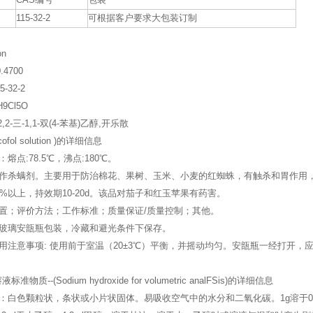
CAS编号
包装
115-32-2
可根据客户要求大包装订制
on
.4700
-32-2
9Cl5O
2-三-1,1-双(4-苯基)乙醇,开乐散
ofol solution )的详细信息
熔点:78.5℃，沸点:180℃。
作杀螨剂。主要用于防治棉花、果树、玉米、小麦的红蜘蛛，有触杀和胃作用，兼
0%以上，持效期10-20d。该品对茄子和红玉苹果有药害。
置；评价方法；工作标准；质量保证/质量控制；其他。
玻璃安瓿瓶包装，冷藏和避光条件下保存。
用注意事项: 使用前于室温（20±3℃）平衡，并摇动均匀。安瓿瓶一经打开
物质--(Sodium hydroxide for volumetric analFSis)的详细信息
：白色颗粒状，条状或小片状固体。易吸收空气中的水分和二氧化碳。1g溶于0.