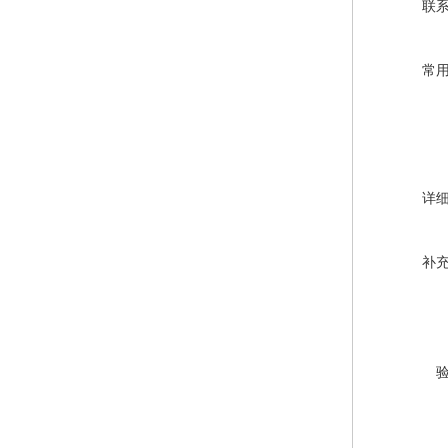
联
常
详
补