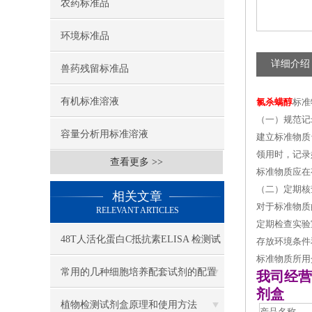
农药标准品
环境标准品
详细介绍
兽药残留标准品
有机标准溶液
氯杀螨醇
标准
（一）规范记
容量分析用标准溶液
建立标准物质
领用时，记录
查看更多 >>
标准物质应在
（二）定期核
相关文章
对于标准物质
RELEVANT ARTICLES
定期检查实验
48T人活化蛋白C抵抗素ELISA 检测试
存放环境条件
标准物质所用
剂盒
常用的几种细胞培养配套试剂的配置
我司经营
剂盒
植物检测试剂盒原理和使用方法