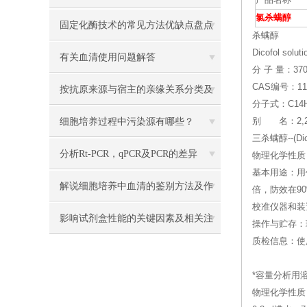
产品名称
氯杀螨醇
固定化酶技术的常见方法优缺点盘点
杀螨醇
Dicofol soluti
有关血清使用问题解答
分 子 量：370
CAS编号：115
按抗原来源与宿主的亲缘关系分类及
分子式：C14H
其制备的方法
细胞培养过程中污染源有哪些？
别 名：2,2,
三杀螨醇--(Dic
分析Rt-PCR，qPCR及PCR的差异
物理化学性质：
基本用途：用
解说细胞培养中血清的鉴别方法及作
倍，防效在9
校准仪器和装
用
影响试剂盒性能的关键因素及相关注
操作与贮存：
质检信息：使
意事项
*容量分析用溶液标准
物理化学性质