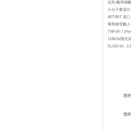
试剂,酶和辅酶
小分子量蛋白质标
48T/96T 进
葡萄糖苷酶人前列
TNFsR- I (
119kDa预先染
ELISA kit
您
您