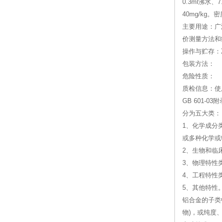
0.3ml沸
40mg/kg。
主要用途：广
价测量方法和
操作与贮存：
包装方法：
危险性质：
质检信息：使
GB 601
分为五大类：
1、化学成分
或多种化学或
2、生物和临
3、物理特性
4、工程特性
5、其他特性
铝合金的子类
物)，或纯度