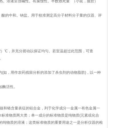
产生剧热。溶液呈强碱性。有腐蚀性。半数致死量 （小鼠，腹腔）
。酸的中和。钠盐。用于校准测定高分子材料分子量的仪器、评
±2）℃，并充分摇动以保证均匀。若室温超过此范围，可查
。
的(如，用作农药残留分析的添加了杀虫剂的动物脂肪)，以一种
如酶活性。
、镍和铬含量表征的铝合金，列于化学成分一金属一有色金属一
标准物质两大类；单一成分的标准物质是纯物质(元素或化合
的纯物质的溶液；这类标准物质的重要用途之一是分析仪器的检