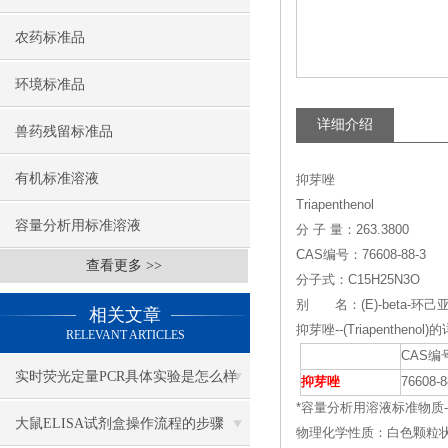
农药标准品
环境标准品
详细介绍
兽药残留标准品
有机标准溶液
抑芽唑
Triapenthenol
容量分析用标准溶液
分 子 量：263.3800
CAS编号：76608-88-3
查看更多 >>
分子式：C15H25N3O
别 名：(E)-beta-环己亚甲
相关文章
抑芽唑--(Triapenthenol
RELEVANT ARTICLES
CAS编
实时荧光定量PCR具体实验是怎么样
抑芽唑
76608-8
*容量分析用溶液标准物质--(Sodi
做的？
大鼠ELISA试剂盒操作流程的步骤
物理化学性质：白色颗粒状