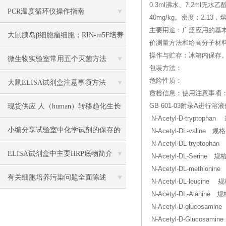
0.3ml沸水、7.2ml
PCR温度循环仪操作指南
40mg/kg。密度：2.13，
主要用途：广泛应用的基
大鼠胰岛β细胞瘤细胞；RIN-m5F培养
价测量方法和给高分子材
操作与贮存：冰箱内保存
操作说明
微生物实验室常用五个灭菌方法
包装方法：
危险性质：
大鼠ELISA试剂盒注意事项方法
质检信息：使用注意事项：
现货供应 人（human）转移趋化生长
GB 601-03附录A
N-Acetyl-D-tryptopha
因子β1（TGF-β1） 说明书
小编分享试验室中化学试剂的保存的
N-Acetyl-DL-valine 规
N-Acetyl-DL-tryptopha
方法
ELISA试剂盒中主要HRP底物简介
N-Acetyl-DL-Serine 
N-Acetyl-DL-methioni
有关细胞培养污染问题全面陈述
N-Acetyl-DL-leucine 
N-Acetyl-DL-Alanine 
N-Acetyl-D-glucosam
N-Acetyl-D-Glucosa