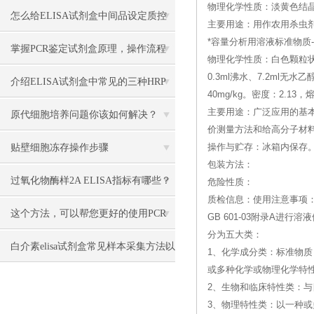
物理化学性质：淡黄色结晶
述
怎么给ELISA试剂盒中间品设定质控
主要用途：用作农用杀虫
*容量分析用溶液标准物质--(Sodi
指标和合格标准？
掌握PCR鉴定试剂盒原理，操作流程
物理化学性质：白色颗粒状
0.3ml沸水、7.2ml
更顺畅
介绍ELISA试剂盒中常见的三种HRP
40mg/kg。密度：2.13，
主要用途：广泛应用的基
底物
原代细胞培养问题你该如何解决？
价测量方法和给高分子材
贴壁细胞冻存操作步骤
操作与贮存：冰箱内保存
包装方法：
过氧化物酶样2A ELISA指标有哪些？
危险性质：
质检信息：使用注意事项：
这个方法，可以帮您更好的使用PCR
GB 601-03附录A
分为五大类：
检测试剂盒
白介素elisa试剂盒常见样本采集方法以
1、化学成分类：标准物质
或多种化学或物理化学特
及注意事项
2、生物和临床特性类：
3、物理特性类：以一种