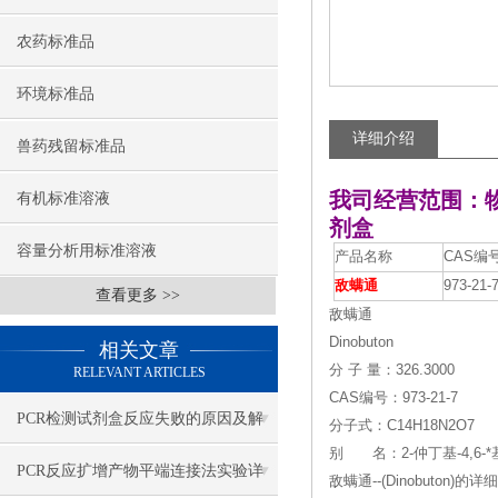
农药标准品
环境标准品
详细介绍
兽药残留标准品
我司经营范围：
有机标准溶液
剂盒
容量分析用标准溶液
产品名称
CAS编
敌螨通
973-21-
查看更多 >>
敌螨通
Dinobuton
相关文章
分 子 量：326.3000
RELEVANT ARTICLES
CAS编号：973-21-7
PCR检测试剂盒​反应失败的原因及解
分子式：C14H18N2O7
别 名：2-仲丁基-4,6-
决方法
PCR反应扩增产物平端连接法实验详
敌螨通--(Dinobuton)的