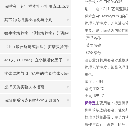
分子式：C17H29NO3S
各组份解析
猪唾液、乳汁样本能不能用该ELISA
别 名：2-[1-(乙氧亚氨基)
稀禾定--(Sethoxydim )
试剂盒检测？
其它动物细胞株结构与原则
物理化学性质：无色油状液体。
主要用途：该品为内吸性
微生物培养物（混和培养物）分离纯
产品名称
英文名称
化主要方法介绍
PCR（聚合酶链式反应）扩增实验方
CAS编号
法详述
48T人（Human）血小板活化因子
碘容量分析用溶液标准物质--(Iod
物理化学性质：紫黑色晶
（PAF） ELISA 检测试剂盒说明书
抗体结构与ELISA中的抗原抗体反应
褐色。
密度：4.94
解读
选择优质实验抗体指南
熔点:113 °C
沸点:185 °C
猪细胞系污染有哪些常见原因？
稀禾定
主要用途：标定硫代
和甲苯胺蓝碘溶液。催化
校准仪器和装置；评价方
操作与贮存：避光、阴凉