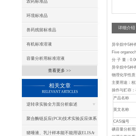
农药标准品
环境标准品
详细介绍
兽药残留标准品
有机标准溶液
异辛烷中5种
Five organoch
容量分析用标准溶液
分 子 量：0.0
异辛烷中5种有机农药
查看更多 >>
物理化学性质
主要用途：校
相关文章
操作与贮存：
RELEVANT ARTICLES
产品名称
逆转录实验全方面分析叙述
英文名称
聚合酶链反应(PCR)技术实验反应体系
CAS编号
碘容量分析用溶液标
各组份解析
猪唾液、乳汁样本能不能用该ELISA