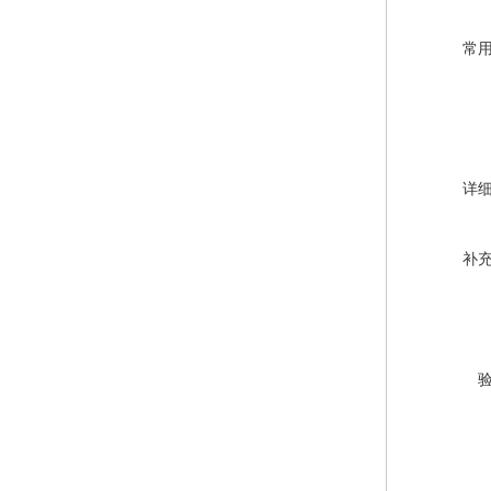
常
详
补