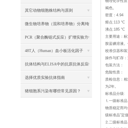
物理化学性质
褐色。
试剂盒检测？
其它动物细胞株结构与原则
密度：4.94
熔点:113 °C
微生物培养物（混和培养物）分离纯
沸点:185 °C
化主要方法介绍
主要用途：标
PCR（聚合酶链式反应）扩增实验方
胺蓝碘溶液。
法详述
48T人（Human）血小板活化因子
校准仪器和装
操作与贮存：
（PAF） ELISA 检测试剂盒说明书
抗体结构与ELISA中的抗原抗体反应
包装方法：
危险性质：
解读
选择优质实验抗体指南
质检信息：相
为2年。
猪细胞系污染有哪些常见原因？
标准品分级:
⒈一级标准品
物质稳定而均
级标准品”定
⒉二级标准品