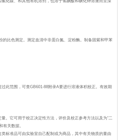
四氯化碳、和其他有机溶剂，也溶于氢碘酸和碘化钾溶液而呈深
淀粉的比色测定。测定血清中非蛋白氮、淀粉酶。制备固紫和甲苯
超过此范围，可查GB601-88附录A要进行溶液体积校正。有效期
量。它可用于校正决定性方法，评价及校正参考方法以及为“二
和有关数据。
这类标准品可由实验室自己配制或为商品，其中有关物质的量由