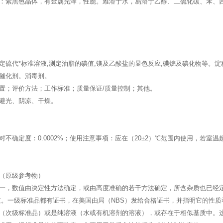
：紫黑色晶体，有金属光泽，性脆。难溶于水，易溶于乙醇、二硫化碳、苯、
定硫代*标准溶液,测定油脂的碘值,镁及乙酸盐的显色反应,碘烷及碘化物等。
催化剂。消毒剂。
置；评价方法；工作标准；质量保证/质量控制；其他。
避光、阴凉、干燥。
对不确定度：0.0002%；使用注意事项：应在（20±2）℃范围内使用，若室温
（原级参考物）
一，数值由决定性方法确定，或由高度准确的若干方法确定，所含杂质也已经定
值。一级标准品都有证书，在美国由局（NBS）发给合格证书，并指明它的性质
（次级标准品）或是纯溶液（水或有机溶剂的溶液），或存在于相似基质中。