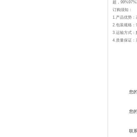
超，99%97%2
订购须知：
1.产品优势
2.包装规格
3.运输方式
4.质量保证
您
您
联