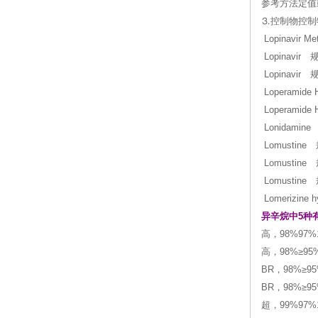
参考方法定值
⒊控制物控制
Lopinavir 
Lopinavir
Lopinavir
Loperamid
Loperamid
Lonidamin
Lomustine
Lomustin
Lomustin
Lomerizine
异辛烷中5种
高
，98%97%10
高，98%≥95%
BR，98%≥95
BR，98%≥95%
超，99%97%