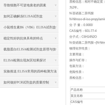
质检信息：相对不确定度：0
导致细胞不可逆地衰老的因素
为2年。
N-亚硝基二异丙胺
如何正确解冻ELISA试剂盒
N-Nitroso-di-iso-propylami
分 子 量：0.0000
小鼠维生素B6（VB6）ELISA试剂盒
CAS编号：601-77-4
分子式：C6H14N2O
实际操作步骤及注意事项
稳定性好的抗体具有的特点
N-亚硝基二异丙胺--(N-Nitros
物理化学性质：
载脂蛋白ELISA检测试剂盒原理与技
主要用途：
术方法？
ELISA检测出现灰区结果探讨
操作与贮存：
包装方法：
实验推送:ELISA常用的四种检测方法
危险性质：
质检信息：
对照
如何做好PCR试剂盒的质量控制
产品名称
英文名称
CAS编号