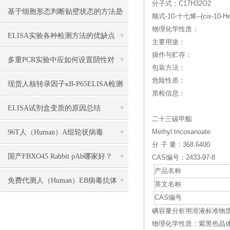
分子式：C17H32O2
展评估？
基于细胞形态判断贴壁状态的方法是
顺式-10-十七烯--(cis-10-H
物理化学性质：
什么？细胞形态改变与贴壁能力的对
ELISA实验各种检测方法的优缺点
主要用途：
操作与贮存：
应规律
多重PCR实验中应如何设置阴性对
包装方法：
危险性质：
照？
现货人核转录因子κB-P65ELISA检测
质检信息：
试剂盒
ELISA试剂盒变质的原因总结
二十三碳甲酯
96T人（Human）A组轮状病毒
Methyl tricosanoate
分 子 量：368.6400
（Rotavirus）ELISA 检测试剂盒
国产FBXO45 Rabbit pAb哪家好？
CAS编号：2433-97-8
产品名称
免费代测人（Human）EB病毒抗体
英文名称
CAS编号
IgG（EBv-IgG）ELISA 检测试剂盒
碘容量分析用溶液标准物质--(Iod
物理化学性质：紫黑色晶