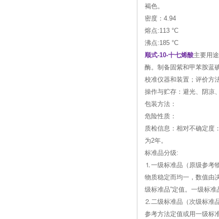
褐色。
密度：4.94
熔点:113 °C
沸点:185 °C
顺式-10-十七烯酸
主要用途
酶。制备固紫和甲苯胺蓝
校准仪器和装置；评价方
操作与贮存：避光、阴凉
包装方法：
危险性质：
质检信息：相对不确定度：0
为2年。
标准品分级:
⒈一级标准品（原级参考
物质稳定而均一，数值由
级标准品”定值。一级标准
⒉二级标准品（次级标准
参考方法定值或用一级标