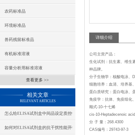
农药标准品
环境标准品
详细介绍
兽药残留标准品
有机标准溶液
公司主营产品：
生化试剂：抗生素、维生
容量分析用标准溶液
种品牌。
分子生物学：核酸电泳、DN
查看更多 >>
细胞培养：血清、培养基
蛋白质研究：蛋白电泳、
相关文章
免疫学：抗体、免疫组化、
RELEVANT ARTICLES
顺式-10-十七烯
怎么给ELISA试剂盒中间品设定质控
cis-10-Heptadecenoic aci
分 子 量：268.4300
指标和合格标准？
如何对ELISA试剂盒的抗干扰性能开
CAS编号：29743-97-3