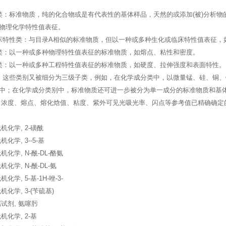
类：标准物质，纯的化合物或是有代表性的基体样品，天然的或添加(被)分析物
物理化学特性值表征。
床特性类：与目录A相似的标准物质，但以一种或多种生化或临床特性值表征，
类：以一种或多种物理特性值表征的标准物质，如熔点、粘性和密度。
类：以一种或多种工程特性值表征的标准物质，如硬度、拉伸强度和表面特性。
。这些类别又被细分为三级子类，例如，在化学成分类中，以微量锰、硅、铜
中；在化学成分类别中，标准物质还可进一步被分为单一成分的标准物质和基体
、浓度、熔点、熔化焓值、粘度、紫外可见光吸光率、闪点等参考值已精确确定
机化学, 2-磺酰
化学, 3--5-基
化学, N-酰-DL-酪氨
化学, N-酰-DL-氨
化学, 5-基-1H-唑-3-
化学, 3-(苄硫基)
试剂, 氨噻肟
机化学, 2-基