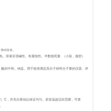
9ml冷水、
产生剧热。溶液呈强碱性。有腐蚀性。半数致死量 （小鼠，腹腔）
。酸的中和。钠盐。用于校准测定高分子材料分子量的仪器、评
±2）℃，并充分摇动以保证均匀。若室温超过此范围，可查
。