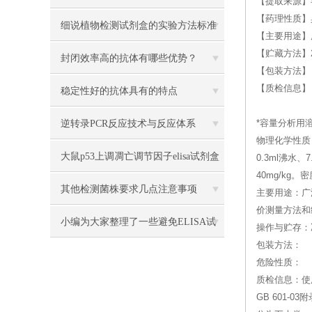
【提取来源】毛莨科植
【药理性质】
细说植物检测试剂盒的实验方法标准
【主要用途】
【贮藏方法】2
封闭效率高的抗体有哪些优势？
【包装方法】
【质检信息】
稳定性好的抗体具有的特点
逆转录PCR反应技术与反应体系
*容量分析用溶液标准
物理化学性质
大鼠p53上调凋亡调节因子elisa试剂盒
0.3ml沸
40mg/kg。
说明书
其他检测菌株要求几点注意事项
主要用途：广
价测量方法和
小编为大家整理了一些避免ELISA试
操作与贮存：
包装方法：
剂盒显色淡及灵敏度偏低的操作方法
危险性质：
质检信息：使
GB 601