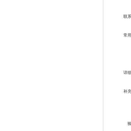
联
常
详
补