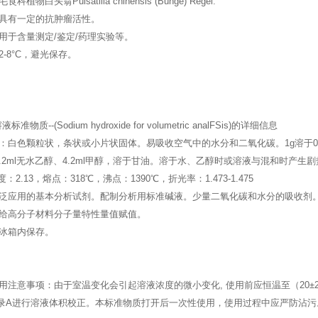
物白头翁Pulsatilla chinensis (Bunge) Regel.
具有一定的抗肿瘤活性。
用于含量测定/鉴定/药理实验等。
-8°C，避光保存。
物质--(Sodium hydroxide for volumetric analFSis)的详细信息
：白色颗粒状，条状或小片状固体。易吸收空气中的水分和二氧化碳。1g溶于0.
水、7.2ml无水乙醇、4.2ml甲醇，溶于甘油。溶于水、乙醇时或溶液与混和时
密度：2.13，熔点：318℃，沸点：1390℃，折光率：1.473-1.475
泛应用的基本分析试剂。配制分析用标准碱液。少量二氧化碳和水分的吸收剂
给高分子材料分子量特性量值赋值。
冰箱内保存。
用注意事项：由于室温变化会引起溶液浓度的微小变化, 使用前应恒温至（20
-03附录A进行溶液体积校正。本标准物质打开后一次性使用，使用过程中应严防沾污