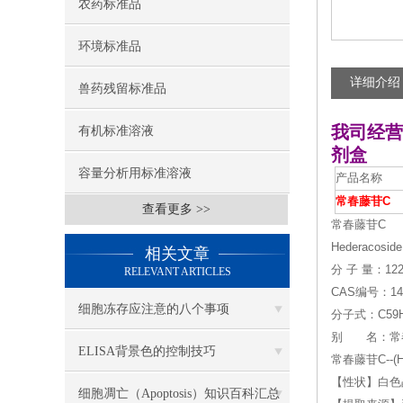
农药标准品
环境标准品
详细介绍
兽药残留标准品
我司经营
有机标准溶液
剂盒
容量分析用标准溶液
产品名称
常春藤苷C
查看更多 >>
常春藤苷C
Hederacoside
相关文章
分 子 量：1220
RELEVANT ARTICLES
CAS编号：142
细胞冻存应注意的八个事项
分子式：C59H
别 名：常
ELISA背景色的控制技巧
常春藤苷C--(H
【性状】白色
细胞凋亡（Apoptosis）知识百科汇总