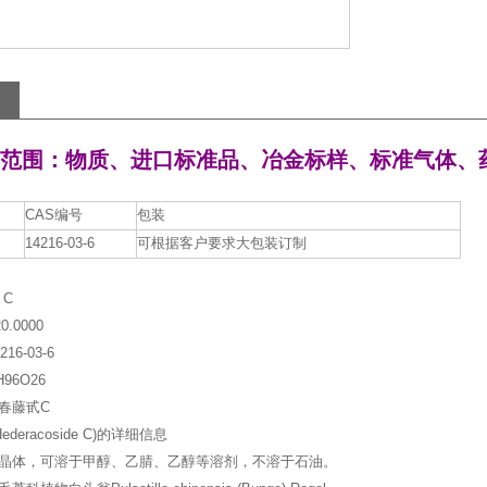
范围：物质、进口标准品、冶金标样、标准气体、
CAS编号
包装
14216-03-6
可根据客户要求大包装订制
 C
.0000
16-03-6
96O26
春藤甙C
ederacoside C)的详细信息
晶体，可溶于甲醇、乙腈、乙醇等溶剂，不溶于石油。