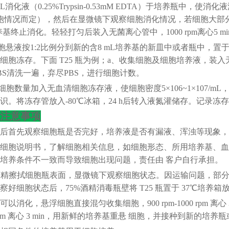
L消化液（0.25%Trypsin-0.53mM EDTA）于培养瓶中，
细胞情况而定），然后在显微镜下观察细胞消化情况，若细胞大
l培养基终止消化。轻轻打匀后装入无菌离心管中，1000 rpm离心5
悬液按1:2比例分到新的含8 mL培养基的新皿中或者瓶中，置于
细胞冻存。下面 T25 瓶为例；a、收集细胞及细胞培养液，装入无菌离
BS清洗一遍，弃尽PBS，进行细胞计数。
胞数量加入无血清细胞冻存液，使细胞密度5×106~1×107/m
识。将冻存管放入-80℃冰箱，24 h后转入液氮灌储存。记录
注意事项
细胞后首先观察细胞瓶是否完好，培养液是否有漏液、浑浊等现象
阅读细胞说明书，了解细胞相关信息，如细胞形态、所用培养基、
培养条件不一致而导致细胞出现问题，责任由 客户自行承担。
75%酒精擦拭细胞瓶表面，显微镜下观察细胞状态。因运输问题，
好细胞状态后，75%酒精消毒瓶壁将 T25 瓶置于 37℃培养箱放置
可以消化，悬浮细胞直接混匀收集细胞，900 rpm-1000 rpm 离心 3 
00 rpm 离心 3 min，用新鲜的培养基重悬 细胞，并接种到新