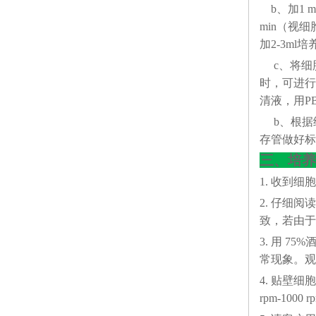
b、加1 m
min（视
加2-3m
c、将细胞
时，可进行
清液，用P
b、根据细
存管做好标
三、培养
1. 收到
2. 仔细
致，若由于
3. 用 
常现象。观察
4. 贴壁细胞
rpm-10