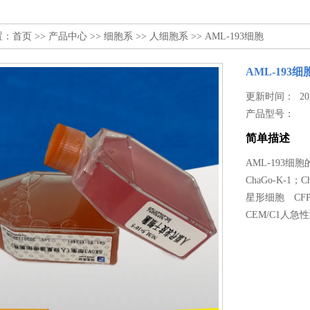
置：
首页
>>
产品中心
>>
细胞系
>>
人细胞系
>> AML-193细胞
AML-193细
更新时间： 2025
产品型号：
简单描述
AML-193细胞
ChaGo-K-1；
星形细胞 CFP
CEM/C1人