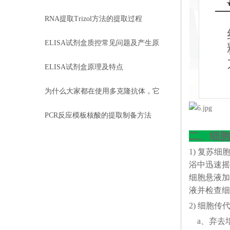
RNA提取Trizol方法的提取过程
ELISA试剂盒质控常见问题及产生原
因分析
ELISA试剂盒原理及特点
为什么大家都在使用多克隆抗体，它
有什么优点？
PCR反应模板核酸的提取制备方法
二、细胞
1) 复苏
浴中迅速摇晃
细胞悬液加
液并检查细
2) 细胞传
a、弃去培