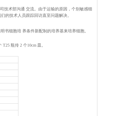
和我司技术部沟通 交流。由于运输的原因，个别敏感细
我们的技术人员跟踪回访直至问题解决。
按照说明书细胞培 养条件新配制的培养基来培养细胞。
个 T25 瓶传 2 个10cm 皿。