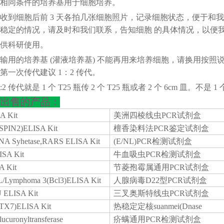
户用相同条件的培养基用于细胞培养。
客户收到细胞后前 3 天各拍几张细胞照片，记录细胞状态，便于
稳定的情况，请及时和我们联系，告知细胞 的具体情况，以便
胞仅供科研使用。
：运输用的培养基 (灌液培养基) 不能再用来培养细胞，请换用
第一次传代建议 1：2 传代。
:2 传代就是 1 个 T25 瓶传 2 个 T25 瓶或者 2 个 6cm 皿。不是 1 
出售的产品：
A Kit
美洲四棱线虫
PCR试剂盒
(SPIN2)ELISA Kit
檀香染料法
PCR鉴定试剂盒
RNA Syhetase,RARS ELISA Kit
(E/NL)PCR检测试剂盒
SA Kit
牛血吸虫
PCR检测试剂盒
A Kit
节菱孢霉属通用
PCR试剂盒
L/Lymphoma 3(Bcl3)ELISA Kit
人腺病毒
D22型PCR试剂盒
 ELISA Kit
三叉奥斯特线虫
PCR试剂盒
STX7)ELISA Kit
热稳定定核
suanmei(Dnase
lucuronyltransferase
疥螨通用
PCR检测试剂盒