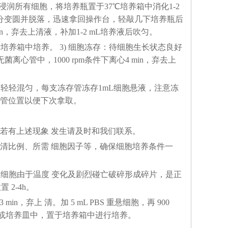
使消化液浸润所有细胞，将培养瓶置于37℃培养箱中消化1-2
部分变圆并脱落，迅速拿回操作台，轻敲几下培养瓶后
 min，弃去上清液，补加1-2 mL培养液后吹匀。
培养箱中培养。 3) 细胞冻存：待细胞生长状态良好
心管中，1000 rpm条件下离心4 min，弃去上
L，轻轻混匀，每支冻存管冻存1mL细胞悬液，注意冻
冻存管位置以便下次拿取。
，若有上述现象 发生请及时和我们联系。
血清比例、所需 细胞因子等，确保细胞培养条件一
部分细胞由于温度 变化及剧烈碰亡破碎形成碎片，是正
 2-4h。
min，弃上 清。加 5 mL PBS 重悬细胞，再 900
的培养瓶或培养皿中，置于培养箱中进行培养。