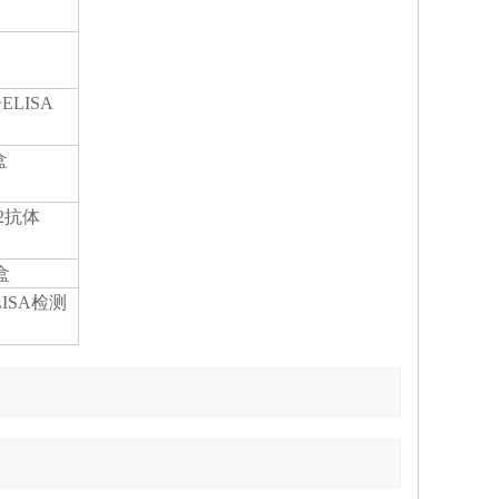
ELISA
盒
体2抗体
盒
ISA检测