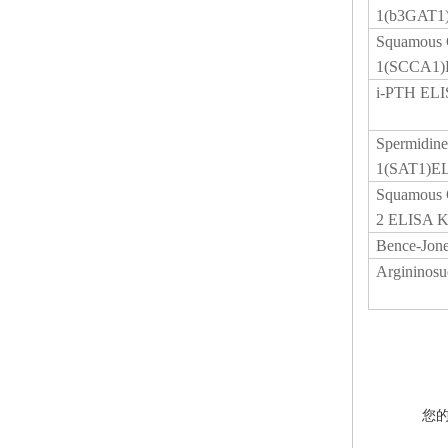
1(b3GAT1)
Squamous 
1(SCCA1)
i-PTH ELI
Spermidine
1(SAT1)EL
Squamous 
2 ELISA K
Bence-Jone
Argininosu
您