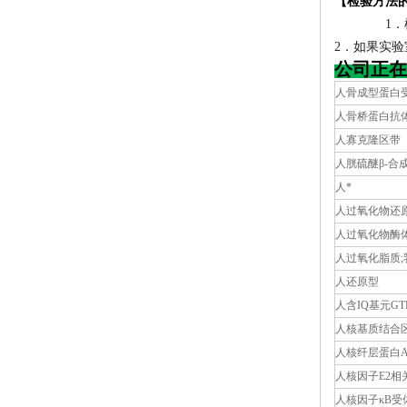
【检验方法
1
2．如果实
公司正在
人骨成型蛋白
人骨桥蛋白抗体
人寡克隆区带
人胱硫醚β-合
人*
人过氧化物还
人过氧化物酶体
人过氧化脂质
人还原型
人含IQ基元G
人核基质结合
人核纤层蛋白A
人核因子E2相
人核因子κB受