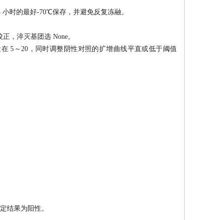
4 小时的最好-70℃保存，并避免反复冻融。
 校正，淬灭基团选 None。
设在 5～20，同时调整阴性对照的扩增曲线平直或低于阈值
，判定结果为阳性。