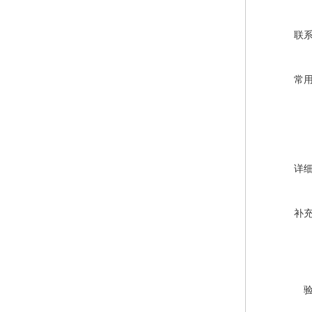
联
常
详
补