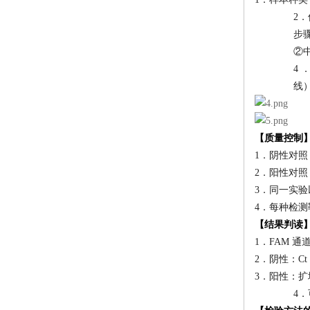
2
步骤
②中
4
线
【质量控制
1．阴性对照：
2．阳性对照：
3．同一实
4．每种检
【结果判读
1．FAM 通
2．阴性：Ct
3．阳性：扩增
4．