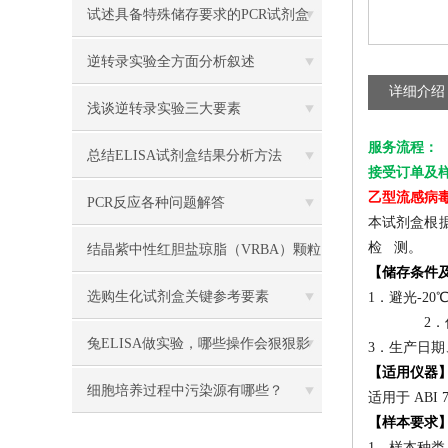
试述具备特殊储存要求的PCR试剂盒
类别
逆转录实验全方面分析叙述
详细介绍
浅谈逆转录实验三大要素
服务流程：
总结ELISA试剂盒结果分析方法
接受订单及样
乙型流感病
PCR反应各种问题解答
本试剂盒根据
检 测。
结晶紫中性红胆盐琼脂（VRBA）颗粒
【储存条件
科研使用方法
选购生化试剂盒关键参考要素
1．避光-20
2
兔ELISA做实验，哪些操作会狠狠影
3．生产日
【适用仪器
响OD读数？
细胞培养过程中污染源有哪些？
适用于 ABI 
【样本要求
1．样本种