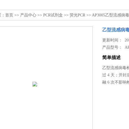
置：
首页
>>
产品中心
>>
PCR试剂盒
>>
荧光PCR
>> AP3005乙型流感
乙型流感病
更新时间： 2025
产品型号：
A
简单描述
乙型流感病毒检
过 4 天；开
融 6 次不影