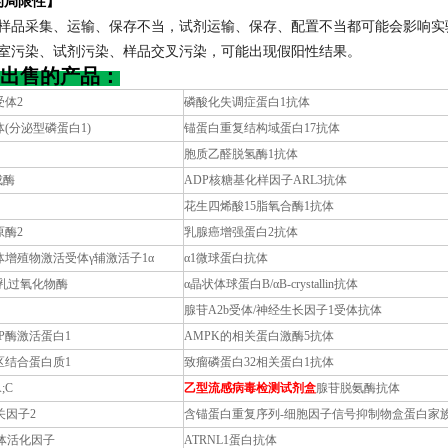
的局限性】
．样品采集、运输、保存不当，试剂运输、保存、配置不当都可能会影响实
验室污染、试剂污染、样品交叉污染，可能出现假阳性结果。
出售的产品：
受体2
磷酸化失调症蛋白1抗体
(分泌型磷蛋白1)
锚蛋白重复结构域蛋白17抗体
胞质乙醛脱氢酶1抗体
成酶
ADP核糖基化样因子ARL3抗体
花生四烯酸15脂氧合酶1抗体
原酶2
乳腺癌增强蛋白2抗体
增殖物激活受体γ辅激活子1α
α1微球蛋白抗体
;乳过氧化物酶
α晶状体球蛋白B/αB-crystallin抗体
腺苷A2b受体/神经生长因子1受体抗体
TP酶激活蛋白1
AMPK的相关蛋白激酶5抗体
区结合蛋白质1
致瘤磷蛋白32相关蛋白1抗体
;C
乙型流感病毒检测试剂盒
腺苷脱氨酶抗体
关因子2
含锚蛋白重复序列-细胞因子信号抑制物盒蛋白家族
体活化因子
ATRNL1蛋白抗体