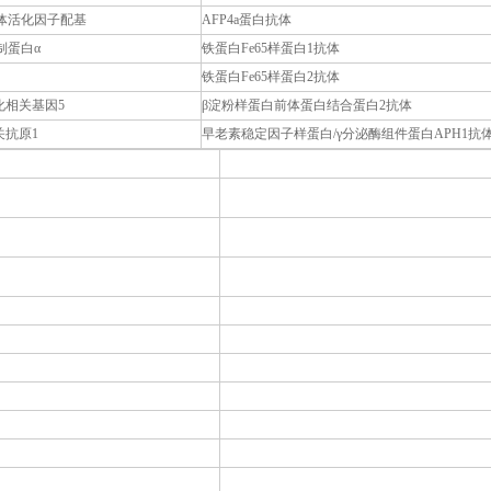
体活化因子配基
AFP4a蛋白抗体
制蛋白α
铁蛋白Fe65样蛋白1抗体
铁蛋白Fe65样蛋白2抗体
化相关基因5
β淀粉样蛋白前体蛋白结合蛋白2抗体
关抗原1
早老素稳定因子样蛋白/γ分泌酶组件蛋白APH1抗