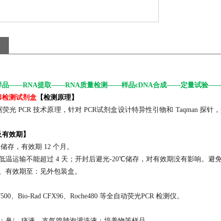
品——RNA提取——RNA质量检测——样品cDNA合成——定量试验
毒检测试剂盒
【
检测原理】
荧光 PCR 技术原理，针对 PCR试剂盒设计特异性引物和 Taqman 探针
及有效期】
℃储存，有效期 12 个月。
．低温运输不能超过 4 天；开封后避光-20℃储存，对有效期没有影响。避
期、有效期至：见外包装盒。
】
7500、Bio-Rad CFX96、Roche480 等全自动荧光PCR 检测仪。
】
类：鼻/、痰液、支气管肺泡灌洗液；培养物等样品。