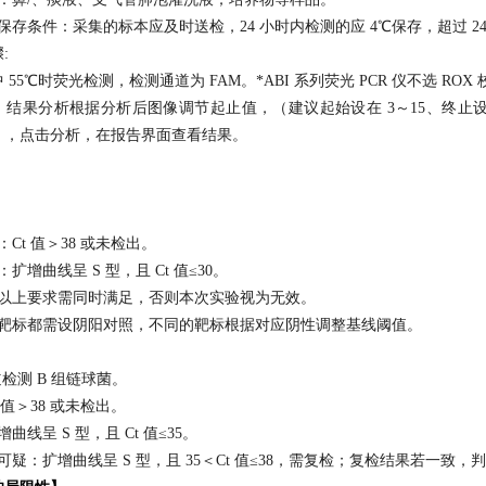
．保存条件：采集的标本应及时送检，24 小时内检测的应 4℃保存，超过 2
:
 55℃时荧光检测，检测通道为 FAM。*ABI 系列荧光 PCR 仪不选 ROX
 ． 结果分析根据分析后图像调节起止值，（建议起始设在 3～15、终止
），点击分析，在报告界面查看结果。
】
Ct 值＞38 或未检出。
扩增曲线呈 S 型，且 Ct 值≤30。
验以上要求需同时满足，否则本次实验视为无效。
测靶标都需设阴阳对照，不同的靶标根据对应阴性调整基线阈值。
】
道检测 B 组链球菌。
 值＞38 或未检出。
曲线呈 S 型，且 Ct 值≤35。
可疑：扩增曲线呈 S 型，且 35＜Ct 值≤38，需复检；复检结果若一致