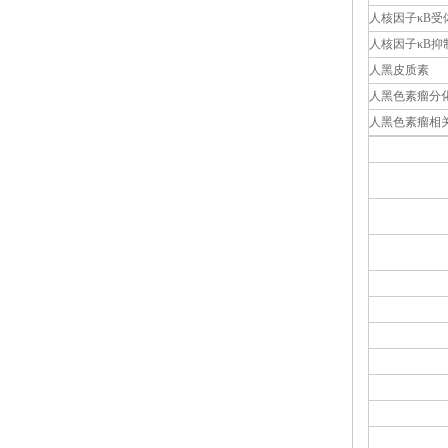
人核因子κB受
人核因子κB抑
人黑皮质素
人黑色素瘤分
人黑色素瘤相