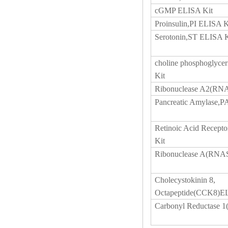
cGMP ELISA Kit
Proinsulin,PI ELISA K
Serotonin,ST ELISA K
choline phosphoglyc
Kit
Ribonuclease A2(RN
Pancreatic Amylase,
Retinoic Acid Recep
Kit
Ribonuclease A(RNA
Cholecystokinin 8,
Octapeptide(CCK8)EL
Carbonyl Reductase 