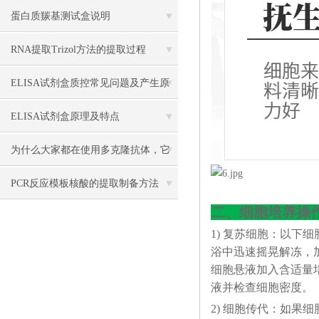
蛋白质羰基测试盒说明
RNA提取Trizol方法的提取过程
ELISA试剂盒质控常见问题及产生原
因分析
ELISA试剂盒原理及特点
为什么大家都在使用多克隆抗体，它
有什么优点？
PCR反应模板核酸的提取制备方法
二、细胞培养操
1) 复苏细胞：以下
浴中迅速摇晃解冻，加4
细胞悬液加入含适量培
液并检查细胞密度。
2) 细胞传代：如果细