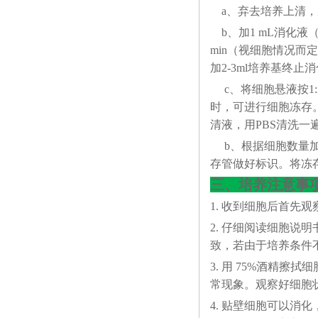
a、弃去培养上清，
b、加1 mL消化液（0
min（视细胞情况
加2-3ml培养基终止
c、将细胞悬液按1:
时，可进行细胞冻存。下
清液，用PBS清洗一
b、根据细胞数量加入
存管做好标识。将冻存
三、培养注意事
1. 收到细胞后首先
2. 仔细阅读细胞
致，若由于培养条件
3. 用 75%酒精
常现象。观察好细胞状态
4. 贴壁细胞可以消化，悬