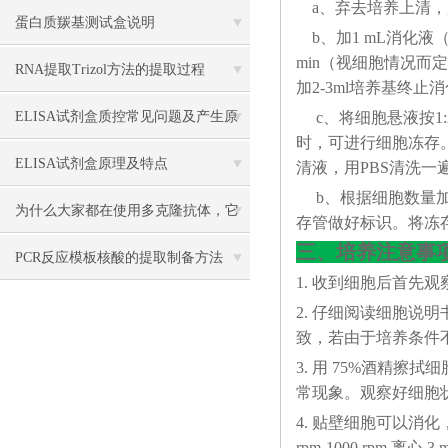
a、弃去培养上清，
蛋白质羰基测试盒说明
b、加1 mL消化液（0
min（视细胞情况
RNA提取Trizol方法的提取过程
加2-3ml培养基终止
ELISA试剂盒质控常见问题及产生原
c、将细胞悬液按1:
时，可进行细胞冻存。下
因分析
ELISA试剂盒原理及特点
清液，用PBS清洗一
b、根据细胞数量加入
为什么大家都在使用多克隆抗体，它
存管做好标识。将冻存
三、培养注意事
有什么优点？
PCR反应模板核酸的提取制备方法
1. 收到细胞后首先
2. 仔细阅读细胞
致，若由于培养条件
3. 用 75%酒精
常现象。观察好细胞状态
4. 贴壁细胞可以消化，悬
rpm-1000 rp