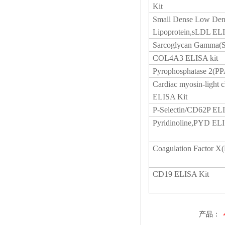
Kit
Small Dense Low Den
Lipoprotein,sLDL EL
Sarcoglycan Gamma(
COL4A3 ELISA kit
Pyrophosphatase 2(P
Cardiac myosin-light
ELISA Kit
P-Selectin/CD62P EL
Pyridinoline,PYD ELI
Coagulation Factor X
CD19 ELISA Kit
产品：