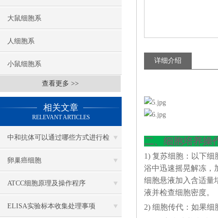
大鼠细胞系
人细胞系
详细介绍
小鼠细胞系
查看更多 >>
相关文章
RELEVANT ARTICLES
中和抗体可以通过哪些方式进行检
二、细胞培养操
1) 复苏细胞：以下
测？
卵巢癌细胞
浴中迅速摇晃解冻，加4
细胞悬液加入含适量培
ATCC细胞原理及操作程序
液并检查细胞密度。
ELISA实验标本收集处理事项
2) 细胞传代：如果细