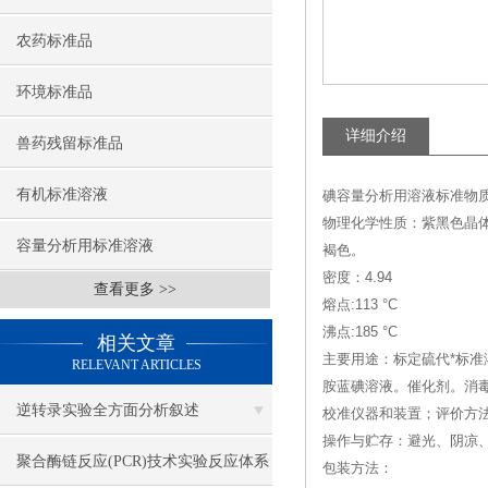
农药标准品
环境标准品
详细介绍
兽药残留标准品
有机标准溶液
碘容量分析用溶液标准物质--(Iod
物理化学性质：紫黑色晶
容量分析用标准溶液
褐色。
密度：4.94
查看更多 >>
熔点:113 °C
沸点:185 °C
相关文章
主要用途：标定硫代*标准
RELEVANT ARTICLES
胺蓝碘溶液。催化剂。消
逆转录实验全方面分析叙述
校准仪器和装置；评价方
操作与贮存：避光、阴凉
聚合酶链反应(PCR)技术实验反应体系
包装方法：