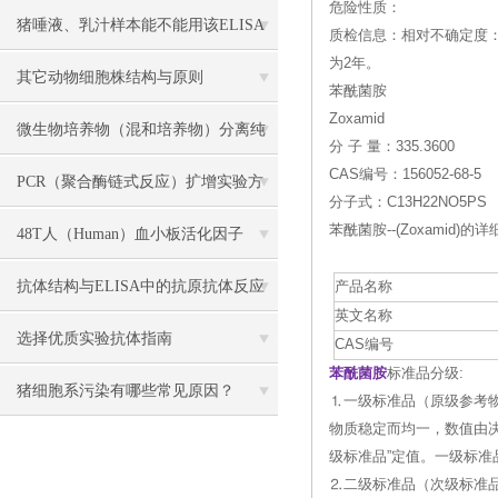
危险性质：
各组份解析
猪唾液、乳汁样本能不能用该ELISA
质检信息：相对不确定度：0
为2年。
试剂盒检测？
其它动物细胞株结构与原则
苯酰菌胺
Zoxamid
微生物培养物（混和培养物）分离纯
分 子 量：335.3600
CAS编号：156052-68-5
化主要方法介绍
PCR（聚合酶链式反应）扩增实验方
分子式：C13H22NO5PS
苯酰菌胺--(Zoxamid)的
法详述
48T人（Human）血小板活化因子
（PAF） ELISA 检测试剂盒说明书
抗体结构与ELISA中的抗原抗体反应
产品名称
英文名称
解读
选择优质实验抗体指南
CAS编号
苯酰菌胺
标准品分级:
猪细胞系污染有哪些常见原因？
⒈一级标准品（原级参考
物质稳定而均一，数值由
级标准品”定值。一级标准
⒉二级标准品（次级标准