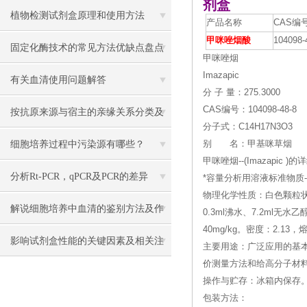
剂盒
植物检测试剂盒原理和使用方法
产品名称
CAS编
甲咪唑烟酸
104098-
固定化酶技术的常见方法优缺点盘点
甲咪唑烟
Imazapic
有关血清使用问题解答
分 子 量：275.3000
CAS编号：104098-48-8
按抗原来源与宿主的亲缘关系分类及
分子式：C14H17N3O3
其制备的方法
细胞培养过程中污染源有哪些？
别 名：甲基咪草烟
甲咪唑烟--(Imazapic )
分析Rt-PCR，qPCR及PCR的差异
*容量分析用溶液标准物质--(Sodi
物理化学性质：白色颗粒状
解说细胞培养中血清的鉴别方法及作
0.3ml沸水、7.2ml
40mg/kg。密度：2.13，
用
影响试剂盒性能的关键因素及相关注
主要用途：广泛应用的基
价测量方法和给高分子材
意事项
操作与贮存：冰箱内保存
包装方法：