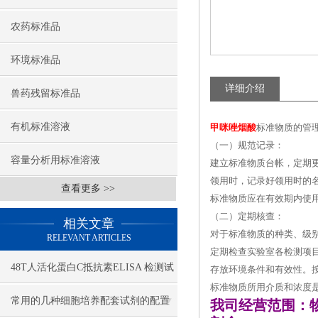
农药标准品
环境标准品
详细介绍
兽药残留标准品
有机标准溶液
甲咪唑烟酸
标准物质的管理
（一）规范记录：
容量分析用标准溶液
建立标准物质台帐，定期
领用时，记录好领用时的
查看更多 >>
标准物质应在有效期内使
（二）定期核查：
相关文章
对于标准物质的种类、级
RELEVANT ARTICLES
定期检查实验室各检测项
48T人活化蛋白C抵抗素ELISA 检测试
存放环境条件和有效性。
标准物质所用介质和浓度
剂盒
常用的几种细胞培养配套试剂的配置
我司经营范围：