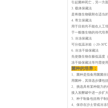
引起菌种死亡，另一方
3. 载体保藏法
是将微生物吸附在适当
4. 寄主保藏法
用于目前尚不能在人工
于一般微生物的传代培
5. 冷冻保藏法
可分低温冰箱（-20-30
6. 冷冻干燥保藏法
先使微生物在极低温度（
冻干燥保藏法等均需使
菌种的培养：
1、菌种是指食用菌菌
用菌种，其筛选步骤包
2、挑选具有某种能力
接入发酵罐中进一步扩
3、种子制备包括孢子制
4、保存在沙土管或冷冻