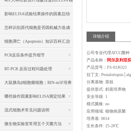
48T人神经胶质纤维酸性蛋白ELISA 检
测试剂盒说明书
影响ELISA试验结果操作的因素总结
怎样识别原代细胞是否因机械力造成
详细介绍
损伤？
细胞凋亡（Apoptosis）知识百科汇总
公司专业代理ATCC菌种
PCR反应条件提升细节
产品名称：
阿尔及利亚
产品货号：FS-01J632
RT-PCR 反应过程问题处理
拉丁文: Pestalotiopsis│alg
分离基物: 茶枝
大鼠胰岛β细胞瘤细胞；RIN-m5F培养
提供形式: 斜面培养物
操作说明
哪些操作因素影响ELISA测定结果
安全等级: 1
模式菌株: no
流式细胞术常见问题说明
应用领域: 植物病原菌
培养基: 0014
微生物实验室常用五个灭菌方法
生长条件: 25-28℃