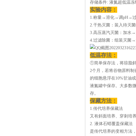
存储条件: 液氮超低温
实验内容：
1.称量→溶化→调pH
2.干热灭菌：装入待灭
3.高压蒸汽灭菌：加水
4.过滤除菌：组装灭菌
低温存法：
①简单保存法，将琼脂斜
2个月，若将谷物原料制
的细胞悬浮在10%甘油或
液氮罐中保存。大多数
存。
保藏方法：
1.传代培养保藏法
又有斜面培养、穿刺培养
2. 液体石蜡覆盖保藏法
是传代培养的变相方法