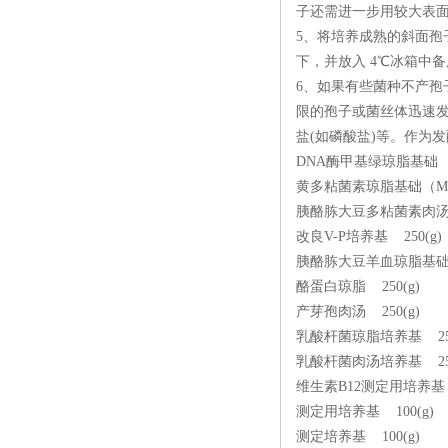
子还需进一步用较大表
5、将培养成熟的斜面孢
下，并放入 4℃冰箱中
6、如果有些菌种不产
限的孢子或菌丝体迅速
盐(如磷酸盐)等。作为
DNA酶甲基绿琼脂基础 
黄多粘菌素琼脂基础（MY
胰酪胨大豆多粘菌素肉汤基
改良V-P培养基 250(g
胰酪胨大豆羊血琼脂基础（
酪蛋白琼脂 250(g)
产芽孢肉汤 250(g)
乳酸杆菌琼脂培养基 25
乳酸杆菌肉汤培养基 25
维生素B12测定用培养基 
测定用培养基 100(g
测定培养基 100(g)