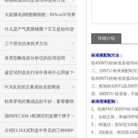
植物检测试剂盒原理和使用方法
大鼠胰岛β细胞瘤细胞；RIN-m5F培养
操作说明
什么是产气荚膜梭菌？它又是如何进
详细介绍
行检测的?
三个荧光抗体技术方法
标准液配制方法：
各类型酶免疫分析仪的应用说明
取400NTU的标准原液5
二、10NTU 标准液配制
鉴定试剂盒在行业中具有什么用途？
取400NTU的标准原液2
三、配制的10NTU及2
PCR反应的主要成份全面阐述
四、400NTU 标准液，
枯草芽孢杆菌成品好不好，要看哪些
标准溶液配制：
1。先將PH7.00同PH
硬性验收标准？
国内PECAM-1检测试剂盒哪个牌子
2 。在校正前，準備ORP
3 。86毫伏：取50至1
好？
介绍ELISA试剂盒中常见的三种HRP
4 。256毫伏：取50至1