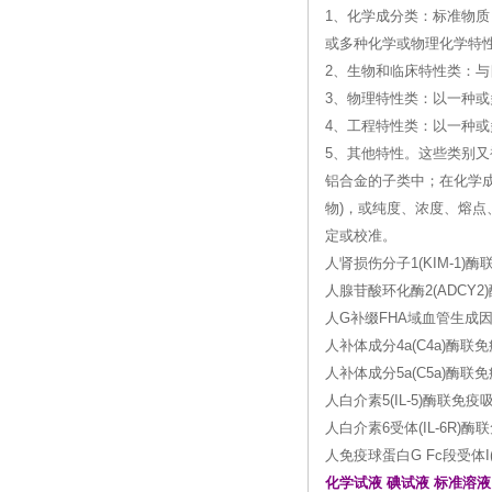
1、化学成分类：标准物质
或多种化学或物理化学特
2、生物和临床特性类：
3、物理特性类：以一种
4、工程特性类：以一种
5、其他特性。这些类别
铝合金的子类中；在化学
物)，或纯度、浓度、熔
定或校准。
人肾损伤分子1(KIM-1
人腺苷酸环化酶2(ADCY2
人G补缀FHA域血管生成因子1
人补体成分4a(C4a)酶联
人补体成分5a(C5a)酶联免
人白介素5(IL-5)酶联免疫吸
人白介素6受体(IL-6R)酶联
人免疫球蛋白G Fc段受体I(F
化学试液 碘试液 标准溶液 2