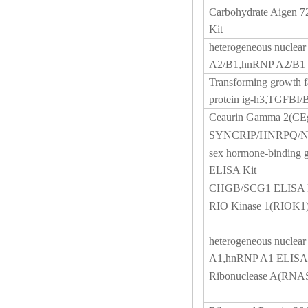
Carbohydrate Aigen 
Kit
heterogeneous nuclear
A2/B1,hnRNP A2/B1 
Transforming growth f
protein ig-h3,TGFBI
Ceaurin Gamma 2(CE
SYNCRIP/HNRPQ/NS
sex hormone-binding
ELISA Kit
CHGB/SCG1 ELISA k
RIO Kinase 1(RIOK1
heterogeneous nuclear
A1,hnRNP A1 ELISA 
Ribonuclease A(RNA