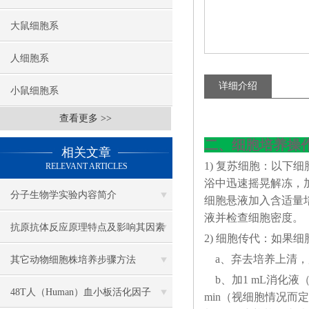
大鼠细胞系
人细胞系
详细介绍
小鼠细胞系
查看更多 >>
二、细胞培养操
相关文章
1) 复苏细胞：以下
RELEVANT ARTICLES
浴中迅速摇晃解冻，加4
​分子生物学实验内容简介
细胞悬液加入含适量培
液并检查细胞密度。
抗原抗体反应原理特点及影响其因素
2) 细胞传代：如果细
盘点
a、弃去培养上清，
其它动物细胞株培养步骤方法
b、加1 mL消化液（0
48T人（Human）血小板活化因子
min（视细胞情况