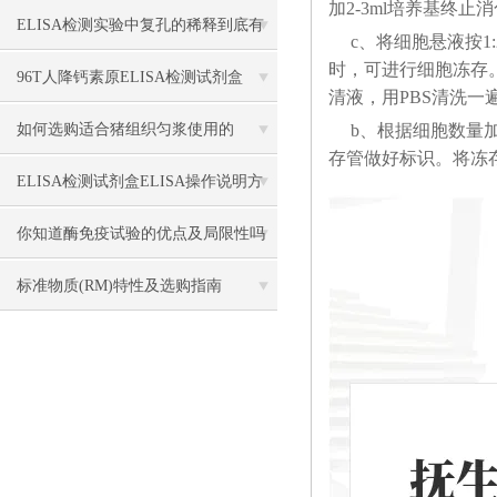
加2-3ml培养基终止
（PAF） ELISA 检测试剂盒说明书
ELISA检测实验中复孔的稀释到底有
c、将细胞悬液按1:
时，可进行细胞冻存。下
多关键
96T人降钙素原ELISA检测试剂盒
清液，用PBS清洗一
如何选购适合猪组织匀浆使用的
b、根据细胞数量加入
存管做好标识。将冻存
ELISA试剂盒？
ELISA检测试剂盒ELISA操作说明方
法
你知道酶免疫试验的优点及局限性吗
标准物质​(RM)特性及选购指南