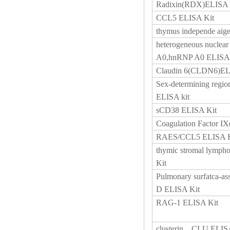
Radixin(RDX)ELISA 
CCL5 ELISA Kit
thymus independe aig
heterogeneous nuclear
A0,hnRNP A0 ELISA 
Claudin 6(CLDN6)EL
Sex-determining regio
ELISA kit
sCD38 ELISA Kit
Coagulation Factor I
RAES/CCL5 ELISA K
thymic stromal lymph
Kit
Pulmonary surfatca-as
D ELISA Kit
RAG-1 ELISA Kit
clusterin，CLU ELIS