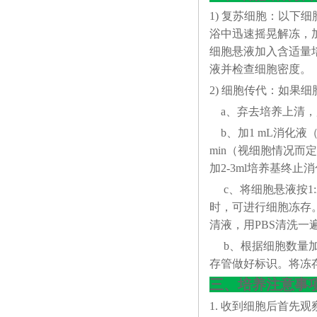
1) 复苏细胞：以下
浴中迅速摇晃解冻，加4
细胞悬液加入含适量培
液并检查细胞密度。
2) 细胞传代：如果细
a、弃去培养上清，
b、加1 mL消化液（0
min（视细胞情况
加2-3ml培养基终止
c、将细胞悬液按1:
时，可进行细胞冻存。下
清液，用PBS清洗一
b、根据细胞数量加入
存管做好标识。将冻存
三、培养注意事
1. 收到细胞后首先