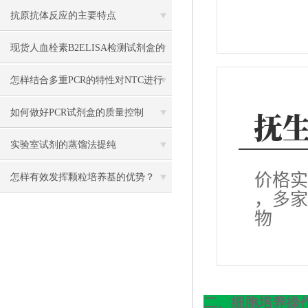
些关键要点？
抗原抗体反应的主要特点
现货人血栓素B2ELISA检测试剂盒的
试验原理
怎样结合多重PCR的特性对NTC进行
优化设置？
如何做好PCR试剂盒的质量控制
实验室试剂的蒸馏法提纯
怎样有效发挥颗粒培养基的优势？
二、细胞培养操