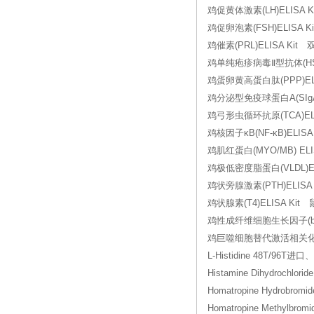
鸡促黄体激素(LH)ELISA K
鸡促卵泡素(FSH)ELISA K
鸡催素(PRL)ELISA Ki
鸡单纯疱疹病毒Ⅱ型抗体(HSVⅡ-
鸡蛋卵黄高蛋白肽(PPP)ELIS
鸡分泌型免疫球蛋白A(SIgA)
鸡弓形虫循环抗原(TCA)ELI
鸡核因子κB(NF-κB)ELISA
鸡肌红蛋白(MYO/MB) ELI
鸡极低密度脂蛋白(VLDL)EL
鸡状旁腺激素(PTH)ELISA
鸡状腺素(T4)ELISA Kit
鸡性成纤维细胞生长因子(bFGF
鸡巨噬细胞替代激活相关化学因子
L-Histidine 48T/96
Histamine Dihydrochl
Homatropine Hydrob
Homatropine Methyl