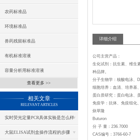
农药标准品
环境标准品
详细介绍
兽药残留标准品
有机标准溶液
公司主营产品：
生化试剂：抗生素、维生
容量分析用标准溶液
种品牌。
分子生物学：核酸电泳、DN
查看更多 >>
细胞培养：血清、培养基
蛋白质研究：蛋白电泳、
相关文章
免疫学：抗体、免疫组化、
RELEVANT ARTICLES
炔草隆
实时荧光定量PCR具体实验是怎么样
Buturon
分 子 量：236.7000
做的？
大鼠ELISA试剂盒操作流程的步骤
CAS编号：3766-60-7