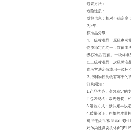
包装方法：
危险性质：
质检信息：相对不确定度：0
为2年。
标准品分级:
⒈一级标准品（原级参考
物质稳定而均一，数值由
级标准品”定值。一级标准
⒉二级标准品（次级标准
参考方法定值或用一级标
⒊控制物控制物有冻干的
订购须知：
1.产品优势：高效稳定的
2.包装规格：常规包装，
3.运输方式：默认顺丰快
4.质量保证：严格的质
鸡层连蛋白/板层素(LN)ELI
鸡传染性鼻炎抗体(IC)ELIS