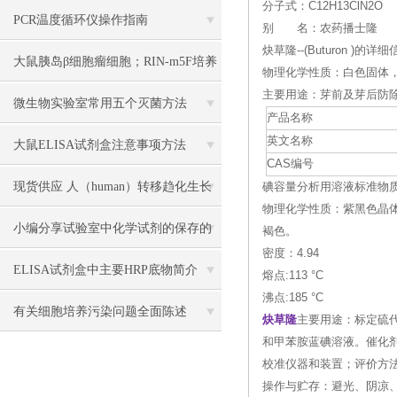
分子式：C12H13ClN2O
PCR温度循环仪操作指南
别 名：农药播士隆
炔草隆--(Buturon )的详
大鼠胰岛β细胞瘤细胞；RIN-m5F培养
物理化学性质：白色固体
主要用途：芽前及芽后防
操作说明
微生物实验室常用五个灭菌方法
产品名称
英文名称
大鼠ELISA试剂盒注意事项方法
CAS编号
现货供应 人（human）转移趋化生长
碘容量分析用溶液标准物质--(Iod
物理化学性质：紫黑色晶
因子β1（TGF-β1） 说明书
小编分享试验室中化学试剂的保存的
褐色。
密度：4.94
方法
ELISA试剂盒中主要HRP底物简介
熔点:113 °C
沸点:185 °C
有关细胞培养污染问题全面陈述
炔草隆
主要用途：标定硫代
和甲苯胺蓝碘溶液。催化
校准仪器和装置；评价方
操作与贮存：避光、阴凉