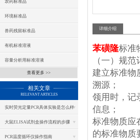
农药标准品
环境标准品
详细介绍
兽药残留标准品
有机标准溶液
苯磺隆
标准
（一）规范
容量分析用标准溶液
建立标准物
查看更多 >>
溯源；
相关文章
RELEVANT ARTICLES
领用时，记
信息；
实时荧光定量PCR具体实验是怎么样
标准物质应
做的？
大鼠ELISA试剂盒操作流程的步骤
的标准物质
PCR温度循环仪操作指南