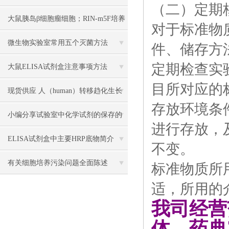
（二）定期
大鼠胰岛β细胞瘤细胞；RIN-m5F培养
对于标准物
操作说明
微生物实验室常用五个灭菌方法
件、储存方
定期检查实
大鼠ELISA试剂盒注意事项方法
目所对应的
现货供应 人（human）转移趋化生长
存放环境条
因子β1（TGF-β1） 说明书
小编分享试验室中化学试剂的保存的
进行存放，
方法
ELISA试剂盒中主要HRP底物简介
不变。
有关细胞培养污染问题全面陈述
标准物质所
适，所用的
我司经营
体、药典