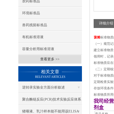
农药标准品
环境标准品
详细介绍
兽药残留标准品
有机标准溶液
蒎烯
标准物质
（一）规范记
容量分析用标准溶液
建立标准物质
领用时，记录
查看更多 >>
标准物质应在
（二）定期核
相关文章
对于标准物质
RELEVANT ARTICLES
定期检查实验
逆转录实验全方面分析叙述
存放环境条件
标准物质所用
聚合酶链反应(PCR)技术实验反应体系
我司经营
剂盒
各组份解析
猪唾液、乳汁样本能不能用该ELISA