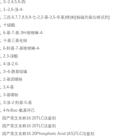
--2,4,5,6-四
--2,6-溴-4-
三(6,6,7,7,8,8,8-七-2,2-基-3,5-辛基)镨(Ⅲ)[核磁共振位移试剂]
, 十碳酯
6-基-7-基-3H-喹唑啉-4-
, 十基三基化铵
 6-羟基-7-基喹唑啉-4-
 2,3-溴酯
4-溴-2,6-
 3--6-肼基哒嗪
, 2-基四噻吩
 3,4-基
 3-基噻吩
3-溴-2-羟基-5-基
 4-N-Boc-氨基环己
口、国产英文名称16:20TLC法鉴别
口、国产英文名称16:20TLC法鉴别
、国产英文名称16:20Phosphoric Acid (AS)TLC法鉴别