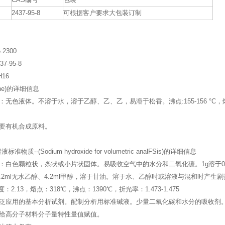
CAS编号
包装
2437-95-8
可根据客户要求大包装订制
.2300
7-95-8
16
nene)的详细信息
无色液体。不溶于水，溶于乙醇、乙、乙，易溶于松香。沸点:155-156 °C，熔点：-5
要有机合成原料。
物质--(Sodium hydroxide for volumetric analFSis)的详细信息
：白色颗粒状，条状或小片状固体。易吸收空气中的水分和二氧化碳。1g溶于0.
水、7.2ml无水乙醇、4.2ml甲醇，溶于甘油。溶于水、乙醇时或溶液与混和时
密度：2.13，熔点：318℃，沸点：1390℃，折光率：1.473-1.475
泛应用的基本分析试剂。配制分析用标准碱液。少量二氧化碳和水分的吸收剂
给高分子材料分子量特性量值赋值。