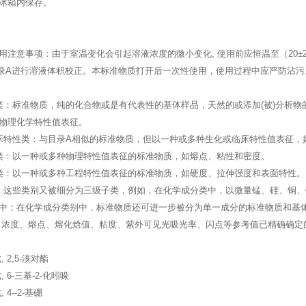
冰箱内保存。
用注意事项：由于室温变化会引起溶液浓度的微小变化, 使用前应恒温至（20
-03附录A进行溶液体积校正。本标准物质打开后一次性使用，使用过程中应严防沾污
类：标准物质，纯的化合物或是有代表性的基体样品，天然的或添加(被)分析物
物理化学特性值表征。
床特性类：与目录A相似的标准物质，但以一种或多种生化或临床特性值表征，
类：以一种或多种物理特性值表征的标准物质，如熔点、粘性和密度。
类：以一种或多种工程特性值表征的标准物质，如硬度、拉伸强度和表面特性。
。这些类别又被细分为三级子类，例如，在化学成分类中，以微量锰、硅、铜
中；在化学成分类别中，标准物质还可进一步被分为单一成分的标准物质和基体
、浓度、熔点、熔化焓值、粘度、紫外可见光吸光率、闪点等参考值已精确确定
 2,5-溴对酯
 6-三基-2-化吲哚
4--2-基硼