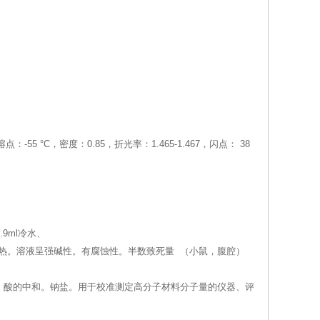
5 °C，密度：0.85，折光率：1.465-1.467，闪点： 38
9ml冷水、
产生剧热。溶液呈强碱性。有腐蚀性。半数致死量 （小鼠，腹腔）
。酸的中和。钠盐。用于校准测定高分子材料分子量的仪器、评