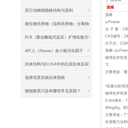
产品名称
蒎烯
试剂盒检测？
其它动物细胞株结构与原则
蒎烯
a-Pinene
微生物培养物（混和培养物）分离纯
分 子 量：136
CAS编号：243
化主要方法介绍
PCR（聚合酶链式反应）扩增实验方
分子式：C10H
法详述
48T人（Human）血小板活化因子
蒎烯--(a-Pi
物理化学性质：
（PAF） ELISA 检测试剂盒说明书
抗体结构与ELISA中的抗原抗体反应
°C
主要用途：重
解读
选择优质实验抗体指南
*容量分析用溶液标准
猪细胞系污染有哪些常见原因？
物理化学性质
0.3ml沸
40mg/kg。
主要用途：广
价测量方法和