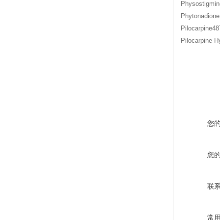
Physostigm
Phytonadio
Pilocarpi
Pilocarpin
您
您
联
常