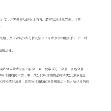
±2）℃，并充分摇动以保证均匀。若室温超过此范围，可查
。
的(如，用作农药残留分析的添加了杀虫剂的动物脂肪)，以一种
如酶活性。
、镍和铬含量表征的铝合金，列于化学成分一金属一有色金属一
标准物质两大类；单一成分的标准物质是纯物质(元素或化合
的纯物质的溶液；这类标准物质的重要用途之一是分析仪器的检