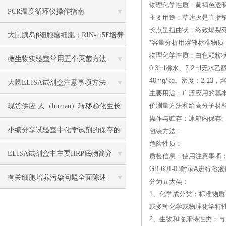
物理化学性质：黄褐色透明状
PCR温度循环仪操作指南
主要用途：草达灭是直播
长点呈扭曲状，终致爆裂
大鼠胰岛β细胞瘤细胞；RIN-m5F培养
*容量分析用溶液标准物质--(Sodi
物理化学性质：白色颗粒状
操作说明
微生物实验室常用五个灭菌方法
0.3ml沸水、7.2ml
40mg/kg。密度：2.13，
大鼠ELISA试剂盒注意事项方法
主要用途：广泛应用的基
现货供应 人（human）转移趋化生长
价测量方法和给高分子材
操作与贮存：冰箱内保存
因子β1（TGF-β1） 说明书
小编分享试验室中化学试剂的保存的
包装方法：
危险性质：
方法
ELISA试剂盒中主要HRP底物简介
质检信息：使用注意事项：
GB 601-03附录A
有关细胞培养污染问题全面陈述
分为五大类：
1、化学成分类：标准物质
或多种化学或物理化学特
2、生物和临床特性类：