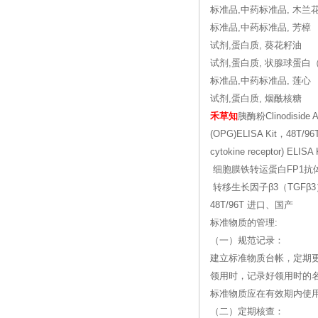
标准品,中药标准品, 木兰
标准品,中药标准品, 芳樟
试剂,蛋白质, 葵花籽油
试剂,蛋白质, 状腺球蛋白
标准品,中药标准品, 莲心
试剂,蛋白质, 烟酰核糖
禾草知
胰酶粉Clinodiside
(OPG)ELISA Kit，48T
cytokine receptor)
细胞膜铁转运蛋白FP1抗体进口/
转移生长因子β3（TGFβ3）抗体进口
48T/96T 进口、国产
标准物质的管理:
（一）规范记录：
建立标准物质台帐，定期
领用时，记录好领用时的
标准物质应在有效期内使
（二）定期核查：