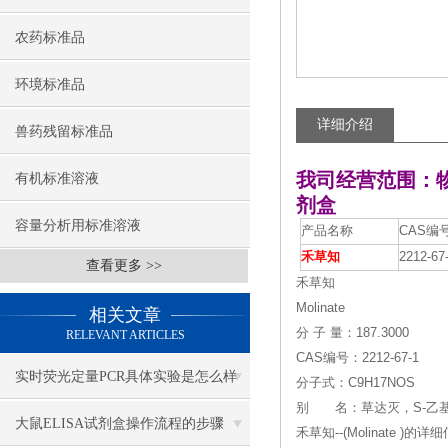
农药标准品
环境标准品
详细介绍
兽药残留标准品
我司经营范围：
有机标准溶液
剂盒
容量分析用标准溶液
产品名称
CAS编
禾草知
2212-67
查看更多 >>
禾草知
Molinate
相关文章
分 子 量：187.3000
RELEVANT ARTICLES
CAS编号：2212-67-1
实时荧光定量PCR具体实验是怎么样
分子式：C9H17NOS
别 名：草达灭，S-乙基
做的？
大鼠ELISA试剂盒操作流程的步骤
禾草知--(Molinate )的详