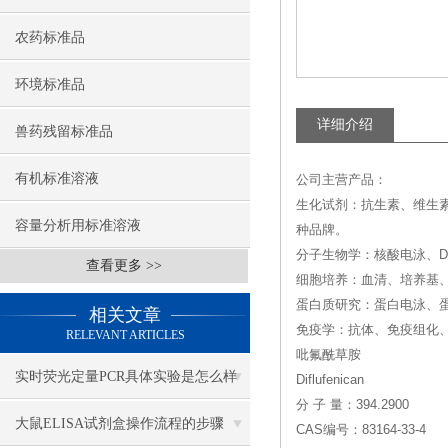
农药标准品
环境标准品
详细介绍
兽药残留标准品
有机标准溶液
公司主营产品：
生化试剂：抗生素、维生
容量分析用标准溶液
种品牌。
分子生物学：核酸电泳、DN
查看更多 >>
细胞培养：血清、培养基
蛋白质研究：蛋白电泳、
相关文章
免疫学：抗体、免疫组化、
RELEVANT ARTICLES
吡氟酰草胺
实时荧光定量PCR具体实验是怎么样
Diflufenican
分 子 量：394.2900
做的？
大鼠ELISA试剂盒操作流程的步骤
CAS编号：83164-33-4