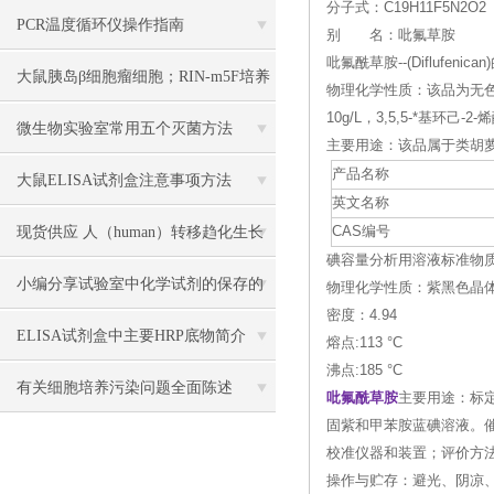
分子式：C19H11F5N2O2
PCR温度循环仪操作指南
别 名：吡氟草胺
吡氟酰草胺--(Diflufenic
大鼠胰岛β细胞瘤细胞；RIN-m5F培养
物理化学性质：该品为无色结
10g/L，3,5,5-*基环己-
操作说明
微生物实验室常用五个灭菌方法
主要用途：该品属于类胡
产品名称
大鼠ELISA试剂盒注意事项方法
英文名称
现货供应 人（human）转移趋化生长
CAS编号
碘容量分析用溶液标准物质--(Iod
因子β1（TGF-β1） 说明书
小编分享试验室中化学试剂的保存的
物理化学性质：紫黑色晶
密度：4.94
方法
ELISA试剂盒中主要HRP底物简介
熔点:113 °C
沸点:185 °C
有关细胞培养污染问题全面陈述
吡氟酰草胺
主要用途：标
固紫和甲苯胺蓝碘溶液。
校准仪器和装置；评价方
操作与贮存：避光、阴凉