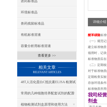
农药标准品
环境标准品
详细介绍
兽药残留标准品
有机标准溶液
醚苯磺隆
标准
（一）规范记
容量分析用标准溶液
建立标准物质
领用时，记录
查看更多 >>
标准物质应在
（二）定期核
相关文章
对于标准物质
RELEVANT ARTICLES
定期检查实验
48T人活化蛋白C抵抗素ELISA 检测试
存放环境条件
标准物质所用
剂盒
常用的几种细胞培养配套试剂的配置
我司经营
剂盒
植物检测试剂盒原理和使用方法