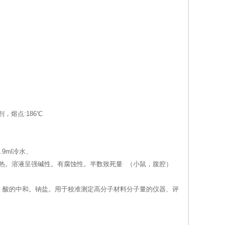
熔点:186℃
9ml冷水、
产生剧热。溶液呈强碱性。有腐蚀性。半数致死量 （小鼠，腹腔）
。酸的中和。钠盐。用于校准测定高分子材料分子量的仪器、评