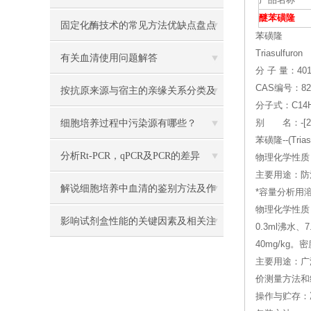
产品名称
醚苯磺隆
固定化酶技术的常见方法优缺点盘点
苯磺隆
Triasulfuron
有关血清使用问题解答
分 子 量：401
CAS编号：820
按抗原来源与宿主的亲缘关系分类及
分子式：C14H
其制备的方法
细胞培养过程中污染源有哪些？
别 名：-[2-(
苯磺隆--(Tria
分析Rt-PCR，qPCR及PCR的差异
物理化学性质
主要用途：防
解说细胞培养中血清的鉴别方法及作
*容量分析用溶液标准
物理化学性质
用
影响试剂盒性能的关键因素及相关注
0.3ml沸
40mg/kg。
意事项
主要用途：广
价测量方法和
操作与贮存：