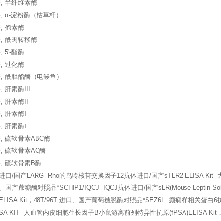
, 半纤维素酶
, α-淀粉酶（枯草杆）
, 孢素酶
, 酰肉转移酶
 5'-酯酶
, 过化酶
酶, 酰胆酯酶（电鳗鱼）
 肝素酶III
 肝素酶II
, 肝素酶Ⅰ
, 肝素酶Ⅰ
, 硫软骨素ABC酶
, 硫软骨素AC酶
, 硫软骨素B酶
/国产LARG Rho的鸟呤核苷交换因子12抗体进口/国产sTLR2 ELISA Kit 大
口、国产蔗糖酶对照品*SCHIP1/IQCJ IQCJ抗体进口/国产sLR(Mouse Leptin So
ELISA Kit，48T/96T 进口、国产葡萄糖脱酶对照品*SEZ6L 癫痫样相关蛋白6抗体进口/国产V
) ELISA KIT 人血管内皮细胞生长因子B小鼠游离前列特异性抗原(fPSA)ELISA 