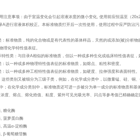
用注意事项：由于室温变化会引起溶液浓度的微小变化, 使用前应恒温至（20
-03附录A进行溶液体积校正。本标准物质打开后一次性使用，使用过程中应严防沾污
类：标准物质，纯的化合物或是有代表性的基体样品，天然的或添加(被)分析物
物理化学特性值表征。
床特性类：与目录A相似的标准物质，但以一种或多种生化或临床特性值表征，
类：以一种或多种物理特性值表征的标准物质，如熔点、粘性和密度。
类：以一种或多种工程特性值表征的标准物质，如硬度、拉伸强度和表面特性。
。这些类别又被细分为三级子类，例如，在化学成分类中，以微量锰、硅、铜
中；在化学成分类别中，标准物质还可进一步被分为单一成分的标准物质和基体
、浓度、熔点、熔化焓值、粘度、紫外可见光吸光率、闪点等参考值已精确确定
, 糖化酶
, 菠萝蛋白酶
, 高温α-淀粉酶
, β-葡萄糖苷酶