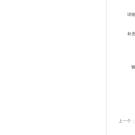
详
补
上一个