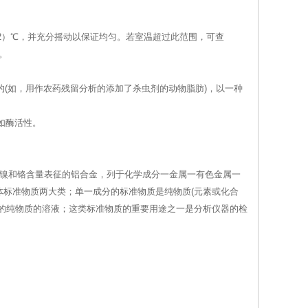
±2）℃，并充分摇动以保证均匀。若室温超过此范围，可查
。
的(如，用作农药残留分析的添加了杀虫剂的动物脂肪)，以一种
如酶活性。
、镍和铬含量表征的铝合金，列于化学成分一金属一有色金属一
标准物质两大类；单一成分的标准物质是纯物质(元素或化合
的纯物质的溶液；这类标准物质的重要用途之一是分析仪器的检