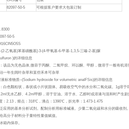
CAS编号
包装
82097-50-5
可根据客户要求大包装订制
.8300
97-50-5
16ClN5O5S
2-乙氧基)苯基磺酰基]-3-(4-甲氧基-6-甲基-1,3,5-三嗪-2-基)脲
sulfuron )的详细信息
：该品为无色晶体,微容于丙酮、二氧甲烷、环以酮、甲醇，微溶于一般有机溶剂，
治一年生阔叶杂草和某些禾本可杂草
物质--(Sodium hydroxide for volumetric analFSis)的详细信息
：白色颗粒状，条状或小片状固体。易吸收空气中的水分和二氧化碳。1g溶于0.
水、7.2ml无水乙醇、4.2ml甲醇，溶于甘油。溶于水、乙醇时或溶液与混和时
密度：2.13，熔点：318℃，沸点：1390℃，折光率：1.473-1.475
泛应用的基本分析试剂。配制分析用标准碱液。少量二氧化碳和水分的吸收剂
给高分子材料分子量特性量值赋值。
冰箱内保存。