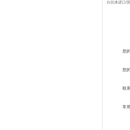
白抗体进口/国产
您
您
联
常