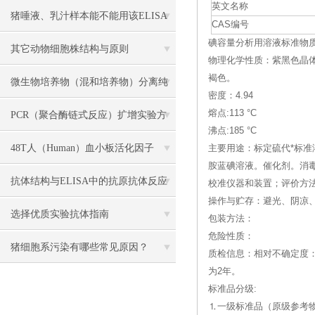
英文名称
各组份解析
猪唾液、乳汁样本能不能用该ELISA
CAS编号
碘容量分析用溶液标准物质--(Iod
试剂盒检测？
其它动物细胞株结构与原则
物理化学性质：紫黑色晶
褐色。
微生物培养物（混和培养物）分离纯
密度：4.94
化主要方法介绍
熔点:113 °C
PCR（聚合酶链式反应）扩增实验方
沸点:185 °C
法详述
48T人（Human）血小板活化因子
主要用途：标定硫代*标准
胺蓝碘溶液。催化剂。消
（PAF） ELISA 检测试剂盒说明书
抗体结构与ELISA中的抗原抗体反应
校准仪器和装置；评价方
操作与贮存：避光、阴凉
解读
选择优质实验抗体指南
包装方法：
危险性质：
猪细胞系污染有哪些常见原因？
质检信息：相对不确定度：0
为2年。
标准品分级:
⒈一级标准品（原级参考