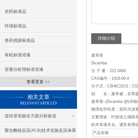
农药标准品
环境标准品
详细介绍
兽药残留标准品
有机标准溶液
麦草畏
Dicamba
容量分析用标准溶液
分 子 量：221.0400
CAS编号：1918-00-9
查看更多 >>
分子式：C8H6Cl2O3；Cl2
别 名：麦草威，百草敌，
相关文章
麦草畏--(Dicamba )的详
RELEVANT ARTICLES
物理化学性质：原药为淡
逆转录实验全方面分析叙述
主要用途：叶面或土壤除
的木本灌木丛。通常单用
聚合酶链反应(PCR)技术实验反应体系
产品名称