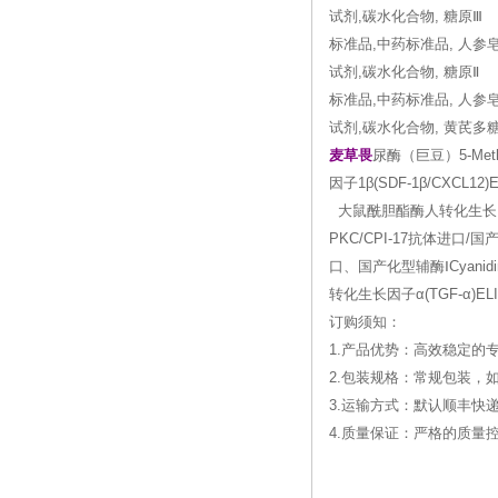
试剂,碳水化合物, 糖原Ⅲ
标准品,中药标准品, 人参
试剂,碳水化合物, 糖原Ⅱ
标准品,中药标准品, 人参皂
试剂,碳水化合物, 黄芪多
麦草畏
尿酶（巨豆）5-Metho
因子1β(SDF-1β/CXCL12)
大鼠酰胆酯酶人转化生长因子α(TGF
PKC/CPI-17抗体进口/国产P
口、国产化型辅酶ⅠCyanidin 
转化生长因子α(TGF-α)ELI
订购须知：
1.产品优势：高效稳定的
2.包装规格：常规包装，
3.运输方式：默认顺丰快
4.质量保证：严格的质