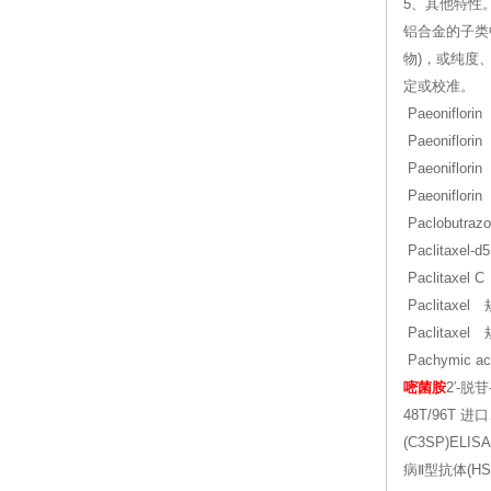
5、其他特性
铝合金的子类
物)，或纯度
定或校准。
Paeoniflor
Paeoniflor
Paeoniflor
Paeonifl
Paclobutra
Paclitaxe
Paclitax
Paclitax
Paclitaxe
Pachymic
嘧菌胺
2′-脱
48T/96T 进
(C3SP)EL
病Ⅱ型抗体(HSV