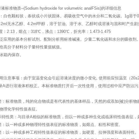
物质--(Sodium hydroxide for volumetric analFSis)的详细信息
：白色颗粒状，条状或小片状固体。易吸收空气中的水分和二氧化碳。1g溶于0.
水、7.2ml无水乙醇、4.2ml甲醇，溶于甘油。溶于水、乙醇时或溶液与混和时
密度：2.13，熔点：318℃，沸点：1390℃，折光率：1.473-1.475
泛应用的基本分析试剂。配制分析用标准碱液。少量二氧化碳和水分的吸收剂
给高分子材料分子量特性量值赋值。
冰箱内保存。
用注意事项：由于室温变化会引起溶液浓度的微小变化, 使用前应恒温至（20
-03附录A进行溶液体积校正。本标准物质打开后一次性使用，使用过程中应严防沾污
类：标准物质，纯的化合物或是有代表性的基体样品，天然的或添加(被)分析物
物理化学特性值表征。
床特性类：与目录A相似的标准物质，但以一种或多种生化或临床特性值表征，
类：以一种或多种物理特性值表征的标准物质，如熔点、粘性和密度。
类：以一种或多种工程特性值表征的标准物质，如硬度、拉伸强度和表面特性。