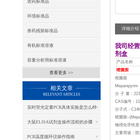
农药标准品
环境标准品
详细介绍
兽药残留标准品
我司经营
有机标准溶液
剂盒
容量分析用标准溶液
产品名称
嘧菌胺
查看更多 >>
嘧菌胺
Mepanipyrim
相关文章
分 子 量：223
RELEVANT ARTICLES
CAS编号：110
实时荧光定量PCR具体实验是怎么样
分子式：C14H
嘧菌胺--(Mep
做的？
大鼠ELISA试剂盒操作流程的步骤
物理化学性质
主要用途：防
PCR温度循环仪操作指南