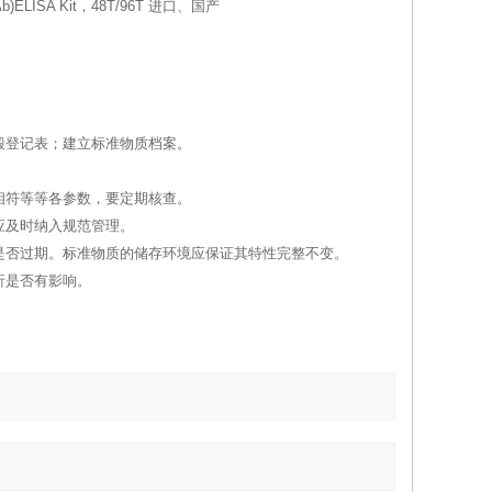
Ab)ELISA Kit，48T/96T 进口、国产
毁登记表；建立标准物质档案。
相符等等各参数，要定期核查。
应及时纳入规范管理。
是否过期。标准物质的储存环境应保证其特性完整不变。
析是否有影响。