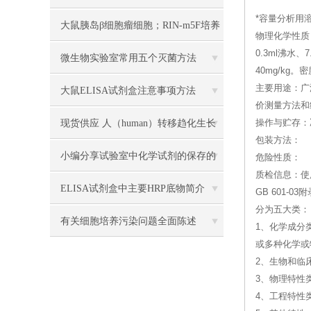
*容量分析用溶液标准
大鼠胰岛β细胞瘤细胞；RIN-m5F培养
物理化学性质
0.3ml沸
操作说明
微生物实验室常用五个灭菌方法
40mg/kg。
主要用途：广
大鼠ELISA试剂盒注意事项方法
价测量方法和
现货供应 人（human）转移趋化生长
操作与贮存：
包装方法：
因子β1（TGF-β1） 说明书
小编分享试验室中化学试剂的保存的
危险性质：
质检信息：使
方法
ELISA试剂盒中主要HRP底物简介
GB 601
分为五大类：
有关细胞培养污染问题全面陈述
1、化学成分
或多种化学或
2、生物和临
3、物理特性
4、工程特性