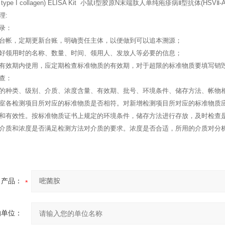
e of type I collagen) ELISA Kit 小鼠Ⅰ型胶原N末端肽人单纯疱疹病Ⅱ型抗体(HSVⅡ-
理:
录：
台帐，定期更新台账，明确责任主体，以便做到可以追本溯源；
好领用时的名称、数量、时间、领用人、发放人等必要的信息；
有效期内使用，应定期检查标准物质的有效期，对于超限的标准物质要填写销
查：
的种类、级别、介质、浓度含量、有效期、批号、环境条件、储存方法、帐物
室各检测项目所对应的标准物质是否相符。对新增检测项目所对应的标准物质
和有效性。按标准物质证书上规定的环境条件，储存方法进行存放，及时检查
介质和浓度是否满足检测方法对介质的要求。浓度是否合适，所用的介质对分
产品：
的单位：