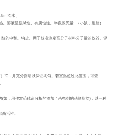
9ml冷水、
产生剧热。溶液呈强碱性。有腐蚀性。半数致死量 （小鼠，腹腔）
。酸的中和。钠盐。用于校准测定高分子材料分子量的仪器、评
±2）℃，并充分摇动以保证均匀。若室温超过此范围，可查
。
的(如，用作农药残留分析的添加了杀虫剂的动物脂肪)，以一种
如酶活性。