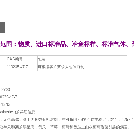
范围：物质、进口标准品、冶金标样、标准气体、
CAS编号
包装
110235-47-7
可根据客户要求大包装订制
.2700
235-47-7
13N3
anipyrim )的详细信息
：无色晶体，溶于大多数有机溶剂，在PH值4～9的介质中稳定，熔点：125～1
治苹果和梨的黑星病，黄瓜，草莓，葡萄和番茄上由灰葡萄孢菌引起的病害。