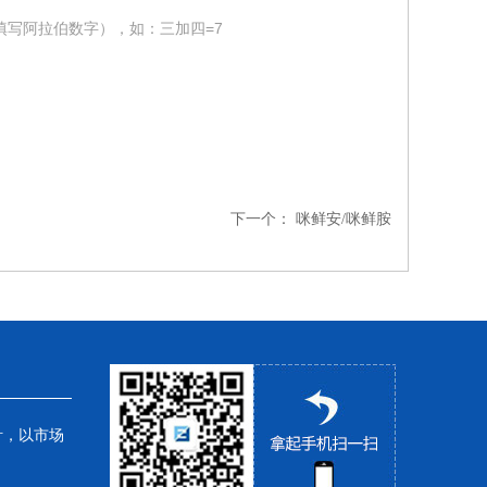
填写阿拉伯数字），如：三加四=7
下一个：
咪鲜安/咪鲜胺
针，以市场