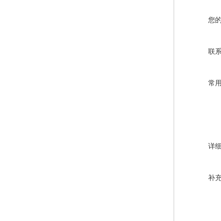
您
联
常
详
补