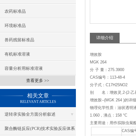
农药标准品
环境标准品
详细介绍
兽药残留标准品
有机标准溶液
增效胺
MGK 264
容量分析用标准溶液
分 子 量：275.3900
CAS编号：113-48-4
查看更多 >>
分子式：C17H25NO2
别 名：增效灵,2-(2-乙基己基
相关文章
增效胺--(MGK 264 )的
RELEVANT ARTICLES
物理化学性质：油状透明液
逆转录实验全方面分析叙述
1.060，沸点：158 °C
主要用途：用作拟除虫菊
聚合酶链反应(PCR)技术实验反应体系
CAS编