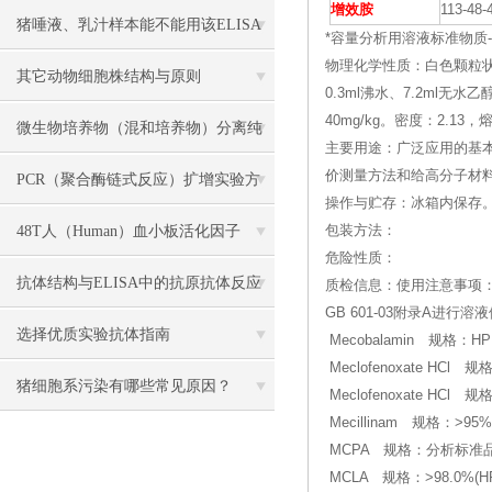
增效胺
113-48-
各组份解析
猪唾液、乳汁样本能不能用该ELISA
*容量分析用溶液标准物质--(Sodi
物理化学性质：白色颗粒状
试剂盒检测？
其它动物细胞株结构与原则
0.3ml沸水、7.2ml
40mg/kg。密度：2.13，
微生物培养物（混和培养物）分离纯
主要用途：广泛应用的基
价测量方法和给高分子材
化主要方法介绍
PCR（聚合酶链式反应）扩增实验方
操作与贮存：冰箱内保存
法详述
48T人（Human）血小板活化因子
包装方法：
危险性质：
（PAF） ELISA 检测试剂盒说明书
抗体结构与ELISA中的抗原抗体反应
质检信息：使用注意事项：
GB 601-03附录A
解读
选择优质实验抗体指南
Mecobalamin 规格：
Meclofenoxate HCl 规
猪细胞系污染有哪些常见原因？
Meclofenoxate HCl
Mecillinam 规格：>95%
MCPA 规格：分析标准
MCLA 规格：>98.0%(HP