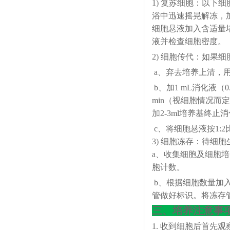
1) 复苏细胞：以下
浴中迅速摇晃解冻，加4
细胞悬液加入含适量培
液并检查细胞密度。
2) 细胞传代：如果细
a、弃去培养上清，
b、加1 mL消化液（0
min（视细胞情况
加2-3ml培养基终止
c、将细胞悬液按1:
3) 细胞冻存：待细
a、收集细胞及细胞培养
胞计数。
b、根据细胞数量加入
管做好标识。将冻存管
三、培养注意事
1. 收到细胞后首先