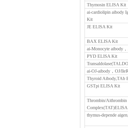
Thymosin ELISA Kit
ai-cardiolipin aibod
Kit
JE ELISA Kit
BAX ELISA Kit
ai-Monocyte aibody
PYD ELISA Kit
Transaldolase(TALD
ai-OJ-aibody，OJ/Ile
Thyroid Aibody,TAb 
GSTpi ELISA Kit
Thrombin/Aithrombin
Complex(TAT)ELISA 
thymus-depende aige