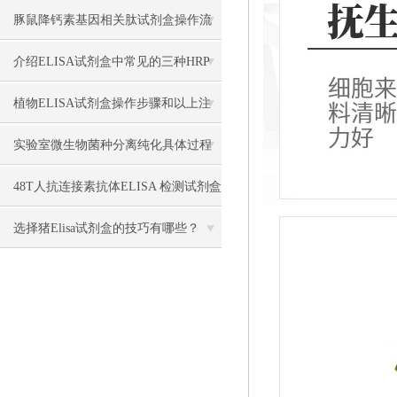
些关键要点？
豚鼠降钙素基因相关肽试剂盒操作流
程
介绍ELISA试剂盒中常见的三种HRP
底物
植物ELISA试剂盒操作步骤和以上注
意事项
实验室微生物菌种分离纯化具体过程
48T人抗连接素抗体ELISA 检测试剂盒
选择猪Elisa试剂盒的技巧有哪些？