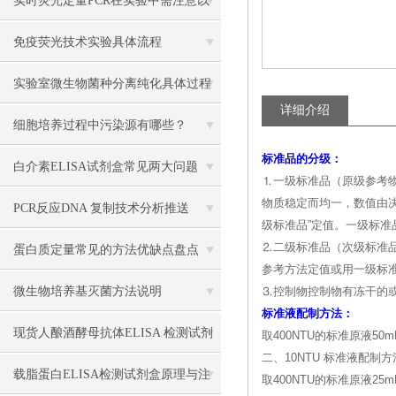
实时荧光定量PCR在实验中需注意以
下事项
免疫荧光技术实验具体流程
实验室微生物菌种分离纯化具体过程
详细介绍
细胞培养过程中污染源有哪些？
标准品的分级：
白介素ELISA试剂盒常见两大问题
⒈一级标准品（原级参考
物质稳定而均一，数值由
PCR反应DNA 复制技术分析推送
级标准品”定值。一级标准
⒉二级标准品（次级标准
蛋白质定量常见的方法优缺点盘点
参考方法定值或用一级标
微生物培养基灭菌方法说明
⒊控制物控制物有冻干的
标准液配制方法：
现货人酿酒酵母抗体ELISA 检测试剂
取400NTU的标准原液5
二、10NTU 标准液配制
盒
载脂蛋白ELISA检测试剂盒原理与注
取400NTU的标准原液2