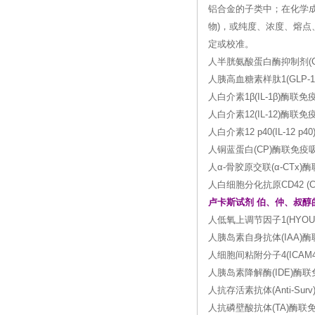
铝合金的子类中；在化学
物)，或纯度、浓度、熔
定或校准。
人半胱氨酸蛋白酶抑制剂(CS
人胰高血糖素样肽1(GLP-
人白介素1β(IL-1β)酶联免
人白介素12(IL-12)酶联免
人白介素12 p40(IL-12 
人铜蓝蛋白(CP)酶联免疫吸附
人α-骨胶原交联(α-CTx)
人白细胞分化抗原CD42 (C
卢卡斯试剂 伯、仲、叔醇
人低氧上调节因子1(HYOU
人胰岛素自身抗体(IAA)
人细胞间粘附分子4(ICAM
人胰岛素降解酶(IDE)酶联
人抗存活素抗体(Anti-Su
人抗磷壁酸抗体(TA)酶联免疫